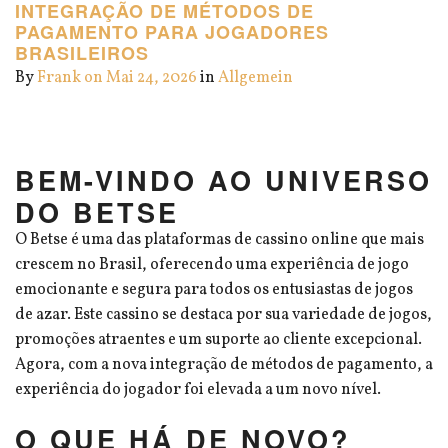
INTEGRAÇÃO DE MÉTODOS DE
PAGAMENTO PARA JOGADORES
BRASILEIROS
By
Frank
on Mai 24, 2026
in
Allgemein
BEM-VINDO AO UNIVERSO
DO BETSE
O Betse é uma das plataformas de cassino online que mais
crescem no Brasil, oferecendo uma experiência de jogo
emocionante e segura para todos os entusiastas de jogos
de azar. Este cassino se destaca por sua variedade de jogos,
promoções atraentes e um suporte ao cliente excepcional.
Agora, com a nova integração de métodos de pagamento, a
experiência do jogador foi elevada a um novo nível.
O QUE HÁ DE NOVO?