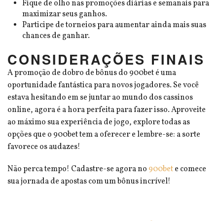
Fique de olho nas promoções diárias e semanais para
maximizar seus ganhos.
Participe de torneios para aumentar ainda mais suas
chances de ganhar.
CONSIDERAÇÕES FINAIS
A promoção de dobro de bônus do 900bet é uma
oportunidade fantástica para novos jogadores. Se você
estava hesitando em se juntar ao mundo dos cassinos
online, agora é a hora perfeita para fazer isso. Aproveite
ao máximo sua experiência de jogo, explore todas as
opções que o 900bet tem a oferecer e lembre-se: a sorte
favorece os audazes!
Não perca tempo! Cadastre-se agora no
900bet
e comece
sua jornada de apostas com um bônus incrível!