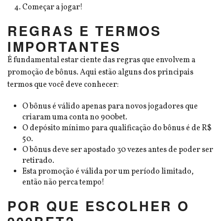
Começar a jogar!
REGRAS E TERMOS
IMPORTANTES
É fundamental estar ciente das regras que envolvem a
promoção de bônus. Aqui estão alguns dos principais
termos que você deve conhecer:
O bônus é válido apenas para novos jogadores que
criaram uma conta no 900bet.
O depósito mínimo para qualificação do bônus é de R$
50.
O bônus deve ser apostado 30 vezes antes de poder ser
retirado.
Esta promoção é válida por um período limitado,
então não perca tempo!
POR QUE ESCOLHER O