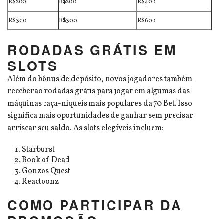
R$200
R$200
R$400
R$300
R$300
R$600
RODADAS GRÁTIS EM
SLOTS
Além do bônus de depósito, novos jogadores também
receberão rodadas grátis para jogar em algumas das
máquinas caça-níqueis mais populares da 70 Bet. Isso
significa mais oportunidades de ganhar sem precisar
arriscar seu saldo. As slots elegíveis incluem:
Starburst
Book of Dead
Gonzos Quest
Reactoonz
COMO PARTICIPAR DA