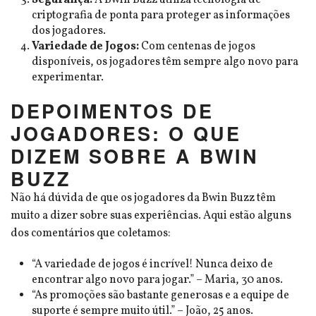
Segurança:
A Bwin Buzz utiliza tecnologia de
criptografia de ponta para proteger as informações
dos jogadores.
Variedade de Jogos:
Com centenas de jogos
disponíveis, os jogadores têm sempre algo novo para
experimentar.
DEPOIMENTOS DE
JOGADORES: O QUE
DIZEM SOBRE A BWIN
BUZZ
Não há dúvida de que os jogadores da Bwin Buzz têm
muito a dizer sobre suas experiências. Aqui estão alguns
dos comentários que coletamos:
“A variedade de jogos é incrível! Nunca deixo de
encontrar algo novo para jogar.” – Maria, 30 anos.
“As promoções são bastante generosas e a equipe de
suporte é sempre muito útil.” – João, 25 anos.