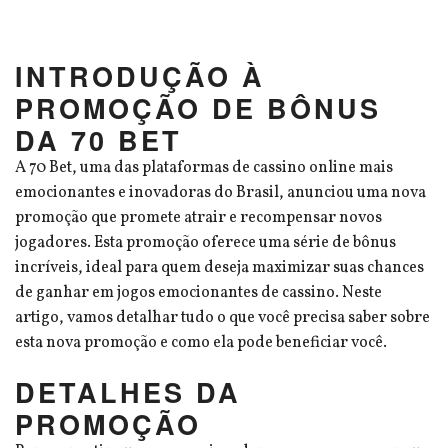
INTRODUÇÃO À
PROMOÇÃO DE BÔNUS
DA 70 BET
A 70 Bet, uma das plataformas de cassino online mais
emocionantes e inovadoras do Brasil, anunciou uma nova
promoção que promete atrair e recompensar novos
jogadores. Esta promoção oferece uma série de bônus
incríveis, ideal para quem deseja maximizar suas chances
de ganhar em jogos emocionantes de cassino. Neste
artigo, vamos detalhar tudo o que você precisa saber sobre
esta nova promoção e como ela pode beneficiar você.
DETALHES DA
PROMOÇÃO