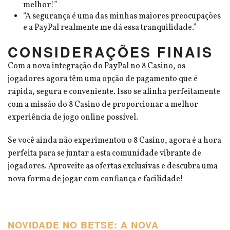
melhor!”
“A segurança é uma das minhas maiores preocupações
e a PayPal realmente me dá essa tranquilidade.”
CONSIDERAÇÕES FINAIS
Com a nova integração do PayPal no 8 Casino, os
jogadores agora têm uma opção de pagamento que é
rápida, segura e conveniente. Isso se alinha perfeitamente
com a missão do 8 Casino de proporcionar a melhor
experiência de jogo online possível.
Se você ainda não experimentou o 8 Casino, agora é a hora
perfeita para se juntar a esta comunidade vibrante de
jogadores. Aproveite as ofertas exclusivas e descubra uma
nova forma de jogar com confiança e facilidade!
NOVIDADE NO BETSE: A NOVA