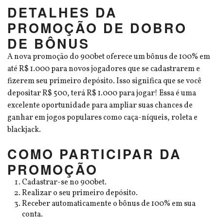
DETALHES DA
PROMOÇÃO DE DOBRO
DE BÔNUS
A nova promoção do 900bet oferece um bônus de 100% em
até R$ 1.000 para novos jogadores que se cadastrarem e
fizerem seu primeiro depósito. Isso significa que se você
depositar R$ 500, terá R$ 1.000 para jogar! Essa é uma
excelente oportunidade para ampliar suas chances de
ganhar em jogos populares como caça-níqueis, roleta e
blackjack.
COMO PARTICIPAR DA
PROMOÇÃO
Cadastrar-se no 900bet.
Realizar o seu primeiro depósito.
Receber automaticamente o bônus de 100% em sua
conta.