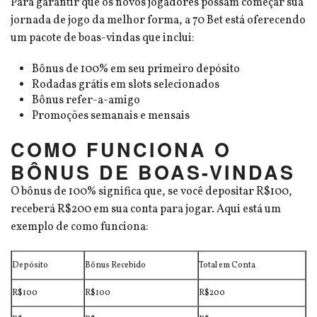
Para garantir que os novos jogadores possam começar sua
jornada de jogo da melhor forma, a 70 Bet está oferecendo
um pacote de boas-vindas que inclui:
Bônus de 100% em seu primeiro depósito
Rodadas grátis em slots selecionados
Bônus refer-a-amigo
Promoções semanais e mensais
COMO FUNCIONA O
BÔNUS DE BOAS-VINDAS
O bônus de 100% significa que, se você depositar R$100,
receberá R$200 em sua conta para jogar. Aqui está um
exemplo de como funciona:
Depósito
Bônus Recebido
Total em Conta
R$100
R$100
R$200