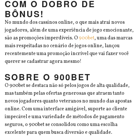
COM O DOBRO DE
BÔNUS!
No mundo dos cassinos online, o que mais atrai novos
jogadores, além de uma experiência de jogo emocionante,
são as promoções imperdíveis. O
900bet
, uma das marcas
mais respeitadas no cenário de jogos online, lançou
recentemente uma promoção incrível que vai fazer você
querer se cadastrar agora mesmo!
SOBRE O 900BET
O 900bet se destaca não só pelos jogos de alta qualidade,
mas também pelas ofertas generosas que atraem tanto
novos jogadores quanto veteranos no mundo das apostas
online. Com uma interface amigável, suporte ao cliente
impecável e uma variedade de métodos de pagamento
seguros, o 900bet se consolidou como uma escolha
excelente para quem busca diversão e qualidade.