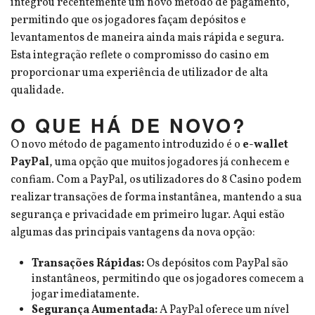
integrou recentemente um novo método de pagamento,
permitindo que os jogadores façam depósitos e
levantamentos de maneira ainda mais rápida e segura.
Esta integração reflete o compromisso do casino em
proporcionar uma experiência de utilizador de alta
qualidade.
O QUE HÁ DE NOVO?
O novo método de pagamento introduzido é o
e-wallet
PayPal
, uma opção que muitos jogadores já conhecem e
confiam. Com a PayPal, os utilizadores do 8 Casino podem
realizar transações de forma instantânea, mantendo a sua
segurança e privacidade em primeiro lugar. Aqui estão
algumas das principais vantagens da nova opção:
Transações Rápidas:
Os depósitos com PayPal são
instantâneos, permitindo que os jogadores comecem a
jogar imediatamente.
Segurança Aumentada:
A PayPal oferece um nível