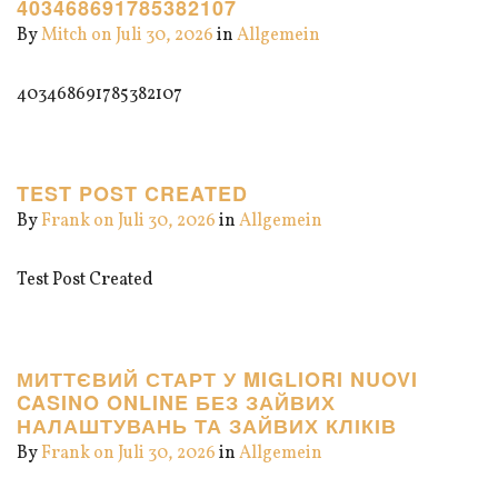
403468691785382107
By
Mitch
on Juli 30, 2026
in
Allgemein
403468691785382107
TEST POST CREATED
By
Frank
on Juli 30, 2026
in
Allgemein
Test Post Created
МИТТЄВИЙ СТАРТ У MIGLIORI NUOVI
CASINO ONLINE БЕЗ ЗАЙВИХ
НАЛАШТУВАНЬ ТА ЗАЙВИХ КЛІКІВ
By
Frank
on Juli 30, 2026
in
Allgemein