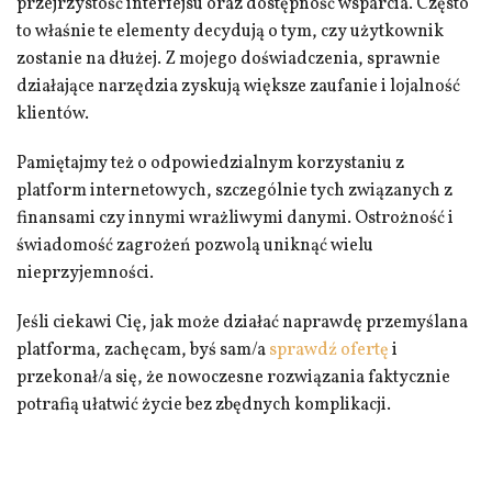
przejrzystość interfejsu oraz dostępność wsparcia. Często
to właśnie te elementy decydują o tym, czy użytkownik
zostanie na dłużej. Z mojego doświadczenia, sprawnie
działające narzędzia zyskują większe zaufanie i lojalność
klientów.
Pamiętajmy też o odpowiedzialnym korzystaniu z
platform internetowych, szczególnie tych związanych z
finansami czy innymi wrażliwymi danymi. Ostrożność i
świadomość zagrożeń pozwolą uniknąć wielu
nieprzyjemności.
Jeśli ciekawi Cię, jak może działać naprawdę przemyślana
platforma, zachęcam, byś sam/a
sprawdź ofertę
i
przekonał/a się, że nowoczesne rozwiązania faktycznie
potrafią ułatwić życie bez zbędnych komplikacji.