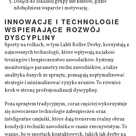
Dołącz do lokalnej grupy lub klubów, gdzie
zdobędziesz wsparcie i motywację.
INNOWACJE I TECHNOLOGIE
WSPIERAJĄCE ROZWÓJ
DYSCYPLINY
Sporty na rolkach, w tym Lahti Roller Derby, korzystają z
najnowszych technologii, które wpływają na jakość
treningów i bezpieczeństwo zawodników. Systemy
monitorujące parametry ruchu zawodników, a także
analityka danych ze sprzętu, pomagają zoptymalizować
strategie i minimalizować ryzyko urazów. To również
krok w stronę profesjonalizacji dyscypliny.
Poza sprzętem tradycyjnym, coraz częściej wykorzystuje
się nowoczesne technologie zabezpieczeń oraz
inteligentne czujniki, które dają trenerom realny obraz
kondycji i techniki zawodnika w czasie rzeczywistym. To
ważne, bo w sportach kontaktowych, takich jak derby na