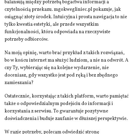
balansują między potrzebą bogactwa informacji a
czytelnością przekazu. mgokwegliniec.pl pokazuje, jak
osiągnąć złoty środek. Intuicyjna i prosta nawigacja to nie
tylko kwestia estetyki, ale przede wszystkim
funkcjonalności, która odpowiada na rzeczywiste
potrzeby odbiorców.
Na moją opinię, warto brać przykład z takich rozwiązań,
bo w końcu internet ma służyć ludziom, a nie na odwrót. A
czy Ty, wybierając się na kolejne wydarzenie, nie
doceniasz, gdy wszystko jest pod ręką i bez zbędnego
zamieszania?
Ostatecznie, korzystając z takich platform, warto pamiętać
także o odpowiedzialnym podejściu do informacji i
korzystania z serwisu. To gwarantuje pozytywne
doświadczenia i buduje zaufanie w dłuższej perspektywie.
W razie potrzeby, polecam odwiedzić stronę