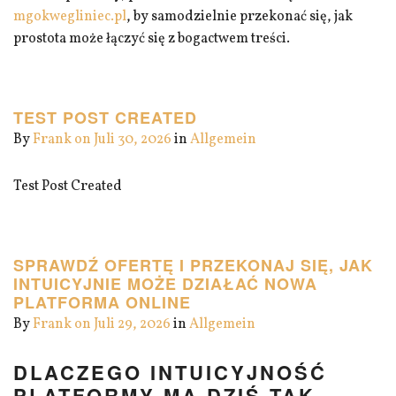
mgokwegliniec.pl
, by samodzielnie przekonać się, jak
prostota może łączyć się z bogactwem treści.
TEST POST CREATED
By
Frank
on Juli 30, 2026
in
Allgemein
Test Post Created
SPRAWDŹ OFERTĘ I PRZEKONAJ SIĘ, JAK
INTUICYJNIE MOŻE DZIAŁAĆ NOWA
PLATFORMA ONLINE
By
Frank
on Juli 29, 2026
in
Allgemein
DLACZEGO INTUICYJNOŚĆ
PLATFORMY MA DZIŚ TAK