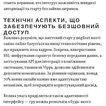
стають першими, хто інтегрує можливість швидкої
авторизації та старту без зайвих затримок.
ТЕХНІЧНІ АСПЕКТИ, ЩО
ЗАБЕЗПЕЧУЮТЬ БЕЗШОВНИЙ
ДОСТУП
Важливо розуміти, що миттєвий старт у migliori nuovi
casino online базується на низці технологічних рішень,
що працюють поза кадром. Зокрема, використання
SSL-шифрування гарантує безпеку переданих даних, а
застосування API для інтеграції з платіжними
системами, такими як Vipps, дозволяє здійснювати
депозити моментально. За різними оцінками, понад
70% нових онлайн казино вже адаптували такі
механізми, щоб покращити користувацький досвід.
Велика увага приділяється також адаптивності
інтерфейсу — гру можна розпочати з будь-якого