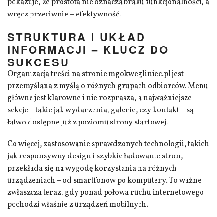
pokazuje, że prostota nie oznacza braku funkcjonalności, a
wręcz przeciwnie – efektywność.
STRUKTURA I UKŁAD
INFORMACJI – KLUCZ DO
SUKCESU
Organizacja treści na stronie mgokwegliniec.pl jest
przemyślana z myślą o różnych grupach odbiorców. Menu
główne jest klarowne i nie rozprasza, a najważniejsze
sekcje – takie jak wydarzenia, galerie, czy kontakt – są
łatwo dostępne już z poziomu strony startowej.
Co więcej, zastosowanie sprawdzonych technologii, takich
jak responsywny design i szybkie ładowanie stron,
przekłada się na wygodę korzystania na różnych
urządzeniach – od smartfonów po komputery. To ważne
zwłaszcza teraz, gdy ponad połowa ruchu internetowego
pochodzi właśnie z urządzeń mobilnych.