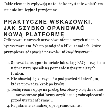
Takie elementy wpływają na to, że korzystanie z platform
staje się intuicyjne i przyjemne.
PRAKTYCZNE WSKAZÓWKI,
JAK SZYBKO OPANOWAĆ
NOWĄ PLATFORMĘ
Odkrywanie nowych serwisów internetowych nie musi
być wyzwaniem. Warto pamiętać o kilku zasadach, które
przyspieszą adaptację i pozwolą uniknąć frustracji:
Sprawdź dostępne tutoriale lub sekcję FAQ — często to
najprostszy sposób na poznanie najważniejszych
funkcji.
Nie obawiaj się korzystać z podpowiedzi interfejsu,
które prowadzą krok po kroku.
Testuj różne opcje na próbę, bez obawy o błędne dane
— nowoczesne platformy zwykle mają zabezpieczenia
przed utratą informacji.
Regularnie aktualizuj oprogramowanie i