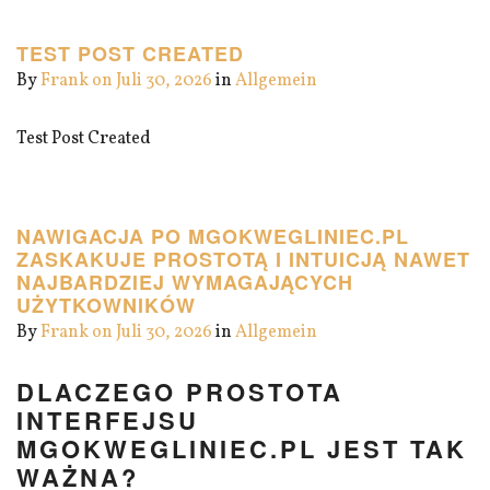
TEST POST CREATED
By
Frank
on Juli 30, 2026
in
Allgemein
Test Post Created
NAWIGACJA PO MGOKWEGLINIEC.PL
ZASKAKUJE PROSTOTĄ I INTUICJĄ NAWET
NAJBARDZIEJ WYMAGAJĄCYCH
UŻYTKOWNIKÓW
By
Frank
on Juli 30, 2026
in
Allgemein
DLACZEGO PROSTOTA
INTERFEJSU
MGOKWEGLINIEC.PL JEST TAK
WAŻNA?