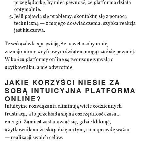
przeglądarkę, by mieć pewność, że platforma działa
optymalnie.
Jeśli pojawią się problemy, skontaktuj się z pomocą
techniczną — z mojego doświadczenia, szybka reakcja
jest kluczowa.
Te wskazówki sprawiają, że nawet osoby mniej
zaznajomione z cyfrowym światem mogą czuć się pewniej.
W końcu platformy online są tworzone z myślą o
użytkowniku, a nie odwrotnie.
JAKIE KORZYŚCI NIESIE ZA
SOBĄ INTUICYJNA PLATFORMA
ONLINE?
Intuicyjne rozwiązania eliminują wiele codziennych
frustracji, a to przekłada się na oszczędność czasu i
energii. Zamiast zastanawiać się, gdzie kliknąć,
użytkownik może skupić się na tym, co naprawdę ważne
— realizacji swoich celów.