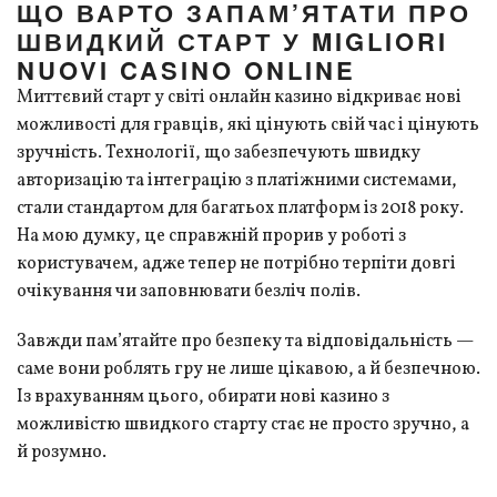
ЩО ВАРТО ЗАПАМ’ЯТАТИ ПРО
ШВИДКИЙ СТАРТ У MIGLIORI
NUOVI CASINO ONLINE
Миттєвий старт у світі онлайн казино відкриває нові
можливості для гравців, які цінують свій час і цінують
зручність. Технології, що забезпечують швидку
авторизацію та інтеграцію з платіжними системами,
стали стандартом для багатьох платформ із 2018 року.
На мою думку, це справжній прорив у роботі з
користувачем, адже тепер не потрібно терпіти довгі
очікування чи заповнювати безліч полів.
Завжди пам’ятайте про безпеку та відповідальність —
саме вони роблять гру не лише цікавою, а й безпечною.
Із врахуванням цього, обирати нові казино з
можливістю швидкого старту стає не просто зручно, а
й розумно.