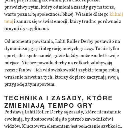
pełną pasji i zaangażowania. Jeśli chcesz poczuć
prawdziwy rytm, który odmienia zasady gry na torze,
warto poznać tę społeczność bliżej. Właśnie dlatego
kliknij
tutaj
i zanurz się w świat emocji, który trudno porównać z
innymi dyscyplinami.
Od momentu powstania, Lahti Roller Derby postawiło na
dynamiczną grę i integrację nowych graczy. To nie tylko
sport, ale i społeczność, gdzie każdy może znaleźć swoje
miejsce. Nie bez powodu derby na rolkach zdobywają
rzesze fanów – ich widowiskowość i szybkie tempo robią
wrażenie nawet na tych, którzy dopiero zaczynają swoją
przygodę z tym sportem.
TECHNIKA I ZASADY, KTÓRE
ZMIENIAJĄ TEMPO GRY
Podstawą Lahti Roller Derby są zasady, które nieustannie
ewoluują, by dostosować się do potrzeb zawodników i
widzów. Kluczowym elementem jest połączenie szybkości,