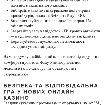
Перевірте швидкість завантаження сайту та
наявність адаптивного дизайну.
Вибирайте казино з підтримкою популярних
провайдерів, таких як NetEnt та Play’n GO.
Використовуйте опцію швидкої реєстрації без
зайвих полів.
Звертайте увагу на відсоток RTP ігрових автоматів
— це допоможе оцінити потенційну вигідність.
Користуйтеся бонусами, які не вимагають
складних умов відіграшу.
На мою думку, найбільший плюс такого підходу — це
комфорт і простота. Чому б не скористатися
можливістю почати гру, не обтяжуючись
бюрократією?
БЕЗПЕКА ТА ВІДПОВІДАЛЬНА
ГРА У НОВИХ ОНЛАЙН
КАЗИНО
Завдяки сучасним протоколам шифрування, як-от SSL,