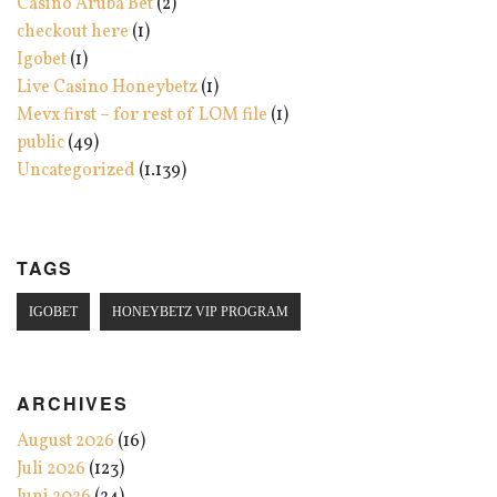
Casino Aruba Bet
(2)
checkout here
(1)
Igobet
(1)
Live Casino Honeybetz
(1)
Mevx first – for rest of LOM file
(1)
public
(49)
Uncategorized
(1.139)
TAGS
IGOBET
HONEYBETZ VIP PROGRAM
ARCHIVES
August 2026
(16)
Juli 2026
(123)