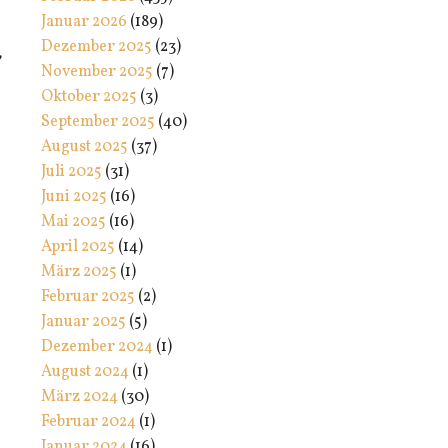
Januar 2026
(189)
Dezember 2025
(23)
,
November 2025
(7)
Oktober 2025
(3)
September 2025
(40)
August 2025
(37)
Juli 2025
(31)
Juni 2025
(16)
Mai 2025
(16)
April 2025
(14)
März 2025
(1)
Februar 2025
(2)
Januar 2025
(5)
Dezember 2024
(1)
August 2024
(1)
März 2024
(30)
Februar 2024
(1)
Januar 2024
(16)