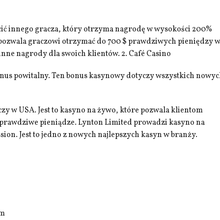
ecić innego gracza, który otrzyma nagrodę w wysokości 200%
pozwala graczowi otrzymać do 700 $ prawdziwych pieniędzy 
nne nagrody dla swoich klientów. 2. Café Casino
onus powitalny. Ten bonus kasynowy dotyczy wszystkich nowy
aczy w USA. Jest to kasyno na żywo, które pozwala klientom
a prawdziwe pieniądze. Lynton Limited prowadzi kasyno na
on. Jest to jedno z nowych najlepszych kasyn w branży.
em