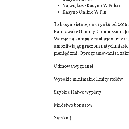
Największe Kasyno W Polsce
Kasyno Online W Pln
To kasyno istnieje na rynku od 2016 
Kahnawake Gaming Commission. Jeśli s
Wersje na komputery stacjonarne i 
umożliwiając graczom natychmiasto
pieniędzmi. Oprogramowanie i zakr
Odmowa wygranej
Wysokie minimalne limity stołów
Szybkie i łatwe wypłaty
Mnóstwo bonusów
Zamknij