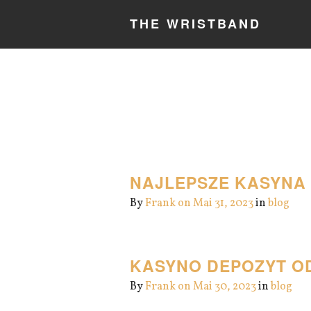
THE WRISTBAND
NAJLEPSZE KASYNA
By
Frank
on Mai 31, 2023
in
blog
KASYNO DEPOZYT OD
By
Frank
on Mai 30, 2023
in
blog