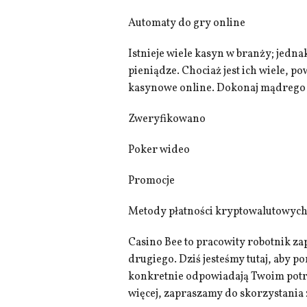
Automaty do gry online
Istnieje wiele kasyn w branży; jedna
pieniądze. Chociaż jest ich wiele, p
kasynowe online. Dokonaj mądrego 
Zweryfikowano
Poker wideo
Promocje
Metody płatności kryptowalutowyc
Casino Bee to pracowity robotnik zap
drugiego. Dziś jesteśmy tutaj, aby p
konkretnie odpowiadają Twoim potrz
więcej, zapraszamy do skorzystania 