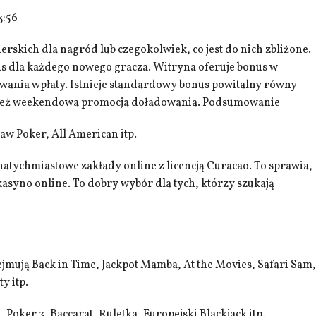
3:56
rskich dla nagród lub czegokolwiek, co jest do nich zbliżone.
s dla każdego nowego gracza. Witryna oferuje bonus w
ania wpłaty. Istnieje standardowy bonus powitalny równy
nież weekendowa promocja doładowania. Podsumowanie
aw Poker, All American itp.
atychmiastowe zakłady online z licencją Curacao. To sprawia,
e kasyno online. To dobry wybór dla tych, którzy szukają
jmują Back in Time, Jackpot Mamba, At the Movies, Safari Sam,
y itp.
Poker 3, Baccarat, Ruletka, Europejski Blackjack itp.