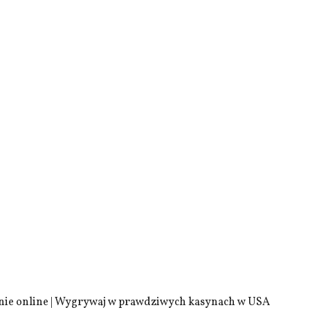
nie online | Wygrywaj w prawdziwych kasynach w USA