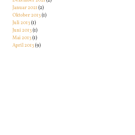
Dezember 2021
(2)
Januar 2021
(2)
Oktober 2013
(1)
Juli 2013
(1)
Juni 2013
(1)
Mai 2013
(1)
April 2013
(9)