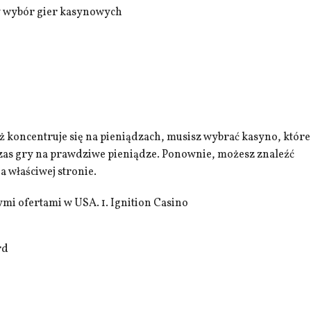
ży wybór gier kasynowych
aż koncentruje się na pieniądzach, musisz wybrać kasyno, które
zas gry na prawdziwe pieniądze. Ponownie, możesz znaleźć
a właściwej stronie.
ymi ofertami w USA. 1. Ignition Casino
rd