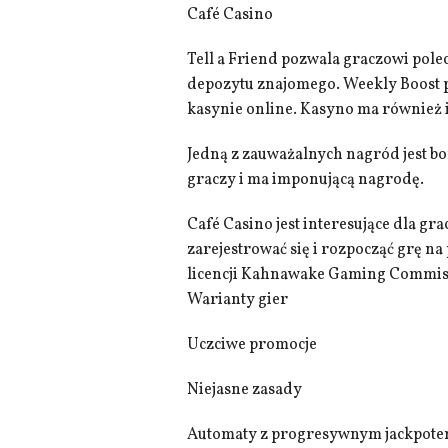
Café Casino
Tell a Friend pozwala graczowi pol
depozytu znajomego. Weekly Boost 
kasynie online. Kasyno ma również i
Jedną z zauważalnych nagród jest b
graczy i ma imponującą nagrodę.
Café Casino jest interesujące dla gr
zarejestrować się i rozpocząć grę n
licencji Kahnawake Gaming Commissi
Warianty gier
Uczciwe promocje
Niejasne zasady
Automaty z progresywnym jackpot