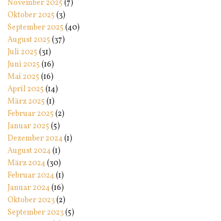
November 2025
(7)
Oktober 2025
(3)
September 2025
(40)
August 2025
(37)
Juli 2025
(31)
Juni 2025
(16)
Mai 2025
(16)
April 2025
(14)
März 2025
(1)
Februar 2025
(2)
Januar 2025
(5)
Dezember 2024
(1)
August 2024
(1)
März 2024
(30)
Februar 2024
(1)
Januar 2024
(16)
Oktober 2023
(2)
September 2023
(5)