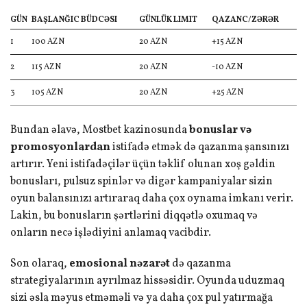
GÜN
BAŞLANĞIC BÜDCƏSI
GÜNLÜK LIMIT
QAZANC/ZƏRƏR
1
100 AZN
20 AZN
+15 AZN
2
115 AZN
20 AZN
-10 AZN
3
105 AZN
20 AZN
+25 AZN
Bundan əlavə, Mostbet kazinosunda
bonuslar və
promosyonlardan
istifadə etmək də qazanma şansınızı
artırır. Yeni istifadəçilər üçün təklif olunan xoş gəldin
bonusları, pulsuz spinlər və digər kampaniyalar sizin
oyun balansınızı artıraraq daha çox oynama imkanı verir.
Lakin, bu bonusların şərtlərini diqqətlə oxumaq və
onların necə işlədiyini anlamaq vacibdir.
Son olaraq,
emosional nəzarət
də qazanma
strategiyalarının ayrılmaz hissəsidir. Oyunda uduzmaq
sizi əsla məyus etməməli və ya daha çox pul yatırmağa