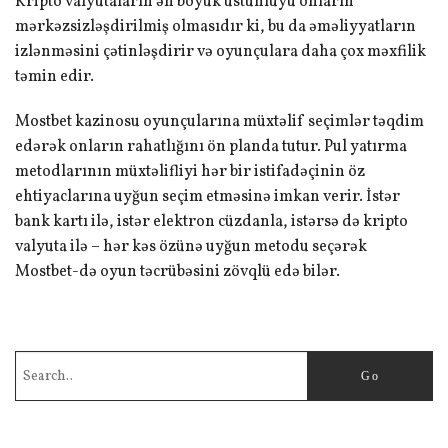
Kripto valyutaların ən böyük üstünlüyü onların
mərkəzsizləşdirilmiş olmasıdır ki, bu da əməliyyatların
izlənməsini çətinləşdirir və oyunçulara daha çox məxfilik
təmin edir.
Mostbet kazinosu oyunçularına müxtəlif seçimlər təqdim
edərək onların rahatlığını ön planda tutur. Pul yatırma
metodlarının müxtəlifliyi hər bir istifadəçinin öz
ehtiyaclarına uyğun seçim etməsinə imkan verir. İstər
bank kartı ilə, istər elektron cüzdanla, istərsə də kripto
valyuta ilə – hər kəs özünə uyğun metodu seçərək
Mostbet-də oyun təcrübəsini zövqlü edə bilər.