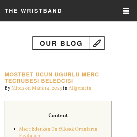
THE WRISTBAND
OUR BLOG
MOSTBET UCUN UGURLU MERC
TECRUBESI BELEDCISI
By
Mitch
on März 14, 2025
in
Allgemein
Content
Mərc Edərkən Ən Yüksək Oranların
Faydaları