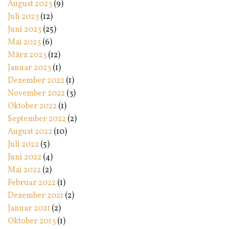
August 2023
(9)
Juli 2023
(12)
Juni 2023
(25)
Mai 2023
(6)
März 2023
(12)
Januar 2023
(1)
Dezember 2022
(1)
November 2022
(3)
Oktober 2022
(1)
September 2022
(2)
August 2022
(10)
Juli 2022
(5)
Juni 2022
(4)
Mai 2022
(2)
Februar 2022
(1)
Dezember 2021
(2)
Januar 2021
(2)
Oktober 2013
(1)