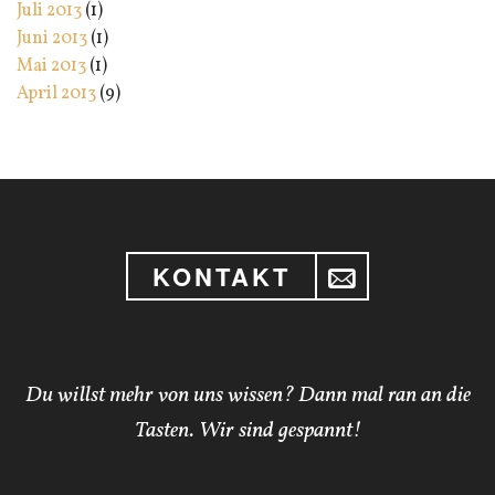
Juli 2013
(1)
Juni 2013
(1)
Mai 2013
(1)
April 2013
(9)
KONTAKT
Du willst mehr von uns wissen? Dann mal ran an die
Tasten. Wir sind gespannt!