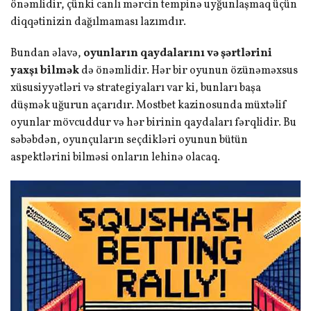
önəmlidir, çünki canlı mərcin tempinə uyğunlaşmaq üçün
diqqətinizin dağılmaması lazımdır.
Bundan əlavə,
oyunların qaydalarını və şərtlərini
yaxşı bilmək
də önəmlidir. Hər bir oyunun özünəməxsus
xüsusiyyətləri və strategiyaları var ki, bunları başa
düşmək uğurun açarıdır. Mostbet kazinosunda müxtəlif
oyunlar mövcuddur və hər birinin qaydaları fərqlidir. Bu
səbəbdən, oyunçuların seçdikləri oyunun bütün
aspektlərini bilməsi onların lehinə olacaq.