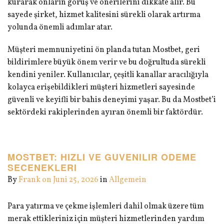
kurarak onların görüş ve önerilerini dikkate alır. Bu
sayede şirket, hizmet kalitesini sürekli olarak artırma
yolunda önemli adımlar atar.
Müşteri memnuniyetini ön planda tutan Mostbet, geri
bildirimlere büyük önem verir ve bu doğrultuda sürekli
kendini yeniler. Kullanıcılar, çeşitli kanallar aracılığıyla
kolayca erişebildikleri müşteri hizmetleri sayesinde
güvenli ve keyifli bir bahis deneyimi yaşar. Bu da Mostbet’i
sektördeki rakiplerinden ayıran önemli bir faktördür.
MOSTBET: HIZLI VE GUVENILIR ODEME
SECENEKLERI
By
Frank
on Juni 25, 2026
in
Allgemein
Para yatırma ve çekme işlemleri dahil olmak üzere tüm
merak ettikleriniz için müşteri hizmetlerinden yardım