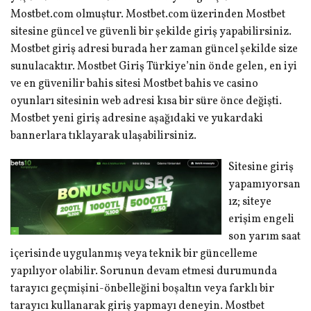
Mostbet.com olmuştur. Mostbet.com üzerinden Mostbet
sitesine güncel ve güvenli bir şekilde giriş yapabilirsiniz.
Mostbet giriş adresi burada her zaman güncel şekilde size
sunulacaktır. Mostbet Giriş Türkiye’nin önde gelen, en iyi
ve en güvenilir bahis sitesi Mostbet bahis ve casino
oyunları sitesinin web adresi kısa bir süre önce değişti.
Mostbet yeni giriş adresine aşağıdaki ve yukardaki
bannerlara tıklayarak ulaşabilirsiniz.
Sitesine giriş
yapamıyorsan
ız; siteye
erişim engeli
son yarım saat
içerisinde uygulanmış veya teknik bir güncelleme
yapılıyor olabilir. Sorunun devam etmesi durumunda
tarayıcı geçmişini-önbelleğini boşaltın veya farklı bir
tarayıcı kullanarak giriş yapmayı deneyin. Mostbet