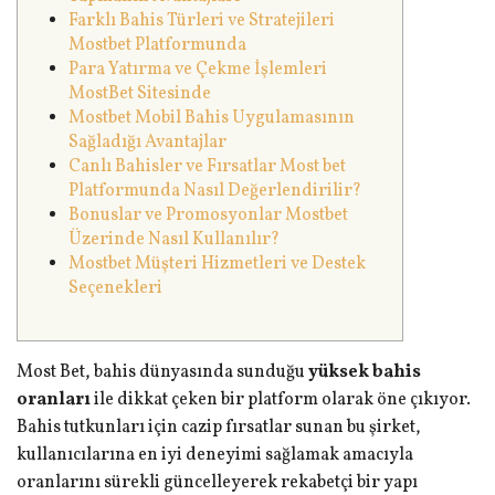
Farklı Bahis Türleri ve Stratejileri
Mostbet Platformunda
Para Yatırma ve Çekme İşlemleri
MostBet Sitesinde
Mostbet Mobil Bahis Uygulamasının
Sağladığı Avantajlar
Canlı Bahisler ve Fırsatlar Most bet
Platformunda Nasıl Değerlendirilir?
Bonuslar ve Promosyonlar Mostbet
Üzerinde Nasıl Kullanılır?
Mostbet Müşteri Hizmetleri ve Destek
Seçenekleri
Most Bet, bahis dünyasında sunduğu
yüksek bahis
oranları
ile dikkat çeken bir platform olarak öne çıkıyor.
Bahis tutkunları için cazip fırsatlar sunan bu şirket,
kullanıcılarına en iyi deneyimi sağlamak amacıyla
oranlarını sürekli güncelleyerek rekabetçi bir yapı