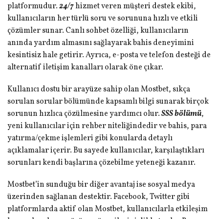
platformudur.
24/7
hizmet veren müşteri destek ekibi,
kullanıcıların her türlü soru ve sorununa hızlı ve etkili
çözümler sunar. Canlı sohbet özelliği, kullanıcıların
anında yardım almasını sağlayarak bahis deneyimini
kesintisiz hale getirir. Ayrıca, e-posta ve telefon desteği de
alternatif iletişim kanalları olarak öne çıkar.
Kullanıcı dostu bir arayüze sahip olan Mostbet, sıkça
sorulan sorular bölümünde kapsamlı bilgi sunarak birçok
sorunun hızlıca çözülmesine yardımcı olur.
SSS bölümü
,
yeni kullanıcılar için rehber niteliğindedir ve bahis, para
yatırma/çekme işlemleri gibi konularda detaylı
açıklamalar içerir. Bu sayede kullanıcılar, karşılaştıkları
sorunları kendi başlarına çözebilme yeteneği kazanır.
Mostbet’in sunduğu bir diğer avantaj ise sosyal medya
üzerinden sağlanan destektir. Facebook, Twitter gibi
platformlarda aktif olan Mostbet, kullanıcılarla etkileşim