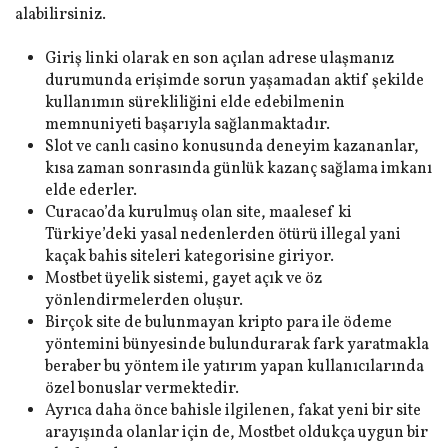
alabilirsiniz.
Giriş linki olarak en son açılan adrese ulaşmanız
durumunda erişimde sorun yaşamadan aktif şekilde
kullanımın sürekliliğini elde edebilmenin
memnuniyeti başarıyla sağlanmaktadır.
Slot ve canlı casino konusunda deneyim kazananlar,
kısa zaman sonrasında günlük kazanç sağlama imkanı
elde ederler.
Curacao’da kurulmuş olan site, maalesef ki
Türkiye’deki yasal nedenlerden ötürü illegal yani
kaçak bahis siteleri kategorisine giriyor.
Mostbet üyelik sistemi, gayet açık ve öz
yönlendirmelerden oluşur.
Birçok site de bulunmayan kripto para ile ödeme
yöntemini bünyesinde bulundurarak fark yaratmakla
beraber bu yöntem ile yatırım yapan kullanıcılarında
özel bonuslar vermektedir.
Ayrıca daha önce bahisle ilgilenen, fakat yeni bir site
arayışında olanlar için de, Mostbet oldukça uygun bir