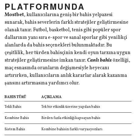
PLATFORMUNDA
Mostbet
, kullanıcılarına geniş bir bahis yelpazesi
sunarak, bahis severlerin farklı stratejiler geliştirmesine
olanak tanır. Futbol, basketbol, tenis gibi popüler spor
dallarının yanı sıra e-spor ve sanal sporlar gibi yenilikçi
alanlarda da bahis seçenekleri bulunmaktadır. Bu
çeşitlilik, her türden bahisçinin kendi oyun tarzına uygun
stratejiler geliştirmesine imkan tanır.
Canlı bahis
özelliği,
maç esnasında oranların değişmesiyle heyecanı
artırırken, kullanıcıların anlık kararlar alarak kazanma
şansını artırmasına yardımcı olur.
BAHIS TÜRÜ
AÇIKLAMA
Tekli Bahis
Tek bir etkinlik üzerine yapılan bahis
Kombine Bahis
Birden fazla etkinliği kapsayan bahis
Sistem Bahis
Kombine bahisin farklı varyasyonları