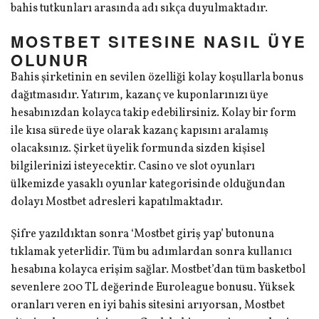
bahis tutkunları arasında adı sıkça duyulmaktadır.
MOSTBET SITESINE NASIL ÜYE
OLUNUR
Bahis şirketinin en sevilen özelliği kolay koşullarla bonus
dağıtmasıdır. Yatırım, kazanç ve kuponlarınızı üye
hesabınızdan kolayca takip edebilirsiniz. Kolay bir form
ile kısa sürede üye olarak kazanç kapısını aralamış
olacaksınız. Şirket üyelik formunda sizden kişisel
bilgilerinizi isteyecektir. Casino ve slot oyunları
ülkemizde yasaklı oyunlar kategorisinde olduğundan
dolayı Mostbet adresleri kapatılmaktadır.
Şifre yazıldıktan sonra ‘Mostbet giriş yap’ butonuna
tıklamak yeterlidir. Tüm bu adımlardan sonra kullanıcı
hesabına kolayca erişim sağlar. Mostbet’dan tüm basketbol
sevenlere 200 TL değerinde Euroleague bonusu. Yüksek
oranları veren en iyi bahis sitesini arıyorsan, Mostbet