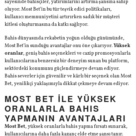
sayesinde bahisçiler, yatırımlarını artırma şansına sahip
oluyor. Most Bet’in bu tür teşvik edici politikaları,
kullanıcı memnuniyetini artırırken sadık bir müşteri
kitlesi oluşturmasına da katkı sağlıyor.
Bahis dünyasında rekabetin yoğun olduğu günümüzde,
Most Bet’in sunduğu avantajlar onu öne çıkarıyor.
Yüksek
oranlar
, geniş bahis seçenekleri ve cazip promosyonlarla
kullanıcılarına benzersiz bir deneyim sunan bu platform,
sektördeki konumunu güçlendirmeye devam ediyor.
Bahis severler için güvenilir ve kârlı bir seçenek olan Most
Bet, yenilikçi yaklaşımıyla dikkat çekmeye devam ediyor.
MOST BET İLE YÜKSEK
ORANLARLA BAHIS
YAPMANIN AVANTAJLARI
Most Bet
, yüksek oranlarla bahis yapma fırsatı sunarak,
kullanıcılarına daha fazla kazanç elde etme şansı tanır.