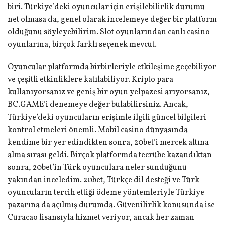
biri. Türkiye’deki oyuncular için erişilebilirlik durumu
net olmasa da, genel olarak incelemeye değer bir platform
olduğunu söyleyebilirim. Slot oyunlarından canlı casino
oyunlarına, birçok farklı seçenek mevcut.
Oyuncular platformda birbirleriyle etkileşime geçebiliyor
ve çeşitli etkinliklere katılabiliyor. Kripto para
kullanıyorsanız ve geniş bir oyun yelpazesi arıyorsanız,
BC.GAME’i denemeye değer bulabilirsiniz. Ancak,
Türkiye’deki oyuncuların erişimle ilgili güncel bilgileri
kontrol etmeleri önemli. Mobil casino dünyasında
kendime bir yer edindikten sonra, 20bet’i mercek altına
alma sırası geldi. Birçok platformda tecrübe kazandıktan
sonra, 20bet’in Türk oyunculara neler sunduğunu
yakından inceledim. 20bet, Türkçe dil desteği ve Türk
oyuncuların tercih ettiği ödeme yöntemleriyle Türkiye
pazarına da açılmış durumda. Güvenilirlik konusunda ise
Curacao lisansıyla hizmet veriyor, ancak her zaman