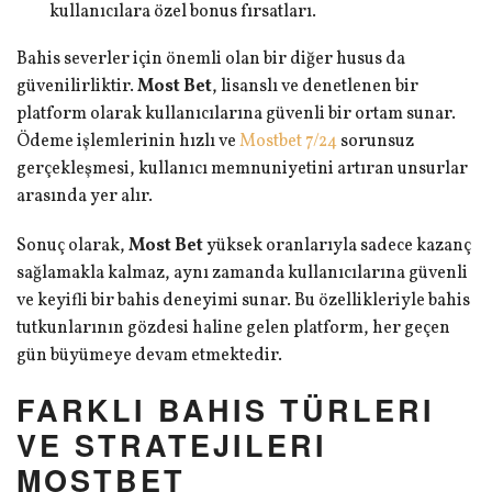
kullanıcılara özel bonus fırsatları.
Bahis severler için önemli olan bir diğer husus da
güvenilirliktir.
Most Bet
, lisanslı ve denetlenen bir
platform olarak kullanıcılarına güvenli bir ortam sunar.
Ödeme işlemlerinin hızlı ve
Mostbet 7/24
sorunsuz
gerçekleşmesi, kullanıcı memnuniyetini artıran unsurlar
arasında yer alır.
Sonuç olarak,
Most Bet
yüksek oranlarıyla sadece kazanç
sağlamakla kalmaz, aynı zamanda kullanıcılarına güvenli
ve keyifli bir bahis deneyimi sunar. Bu özellikleriyle bahis
tutkunlarının gözdesi haline gelen platform, her geçen
gün büyümeye devam etmektedir.
FARKLI BAHIS TÜRLERI
VE STRATEJILERI
MOSTBET