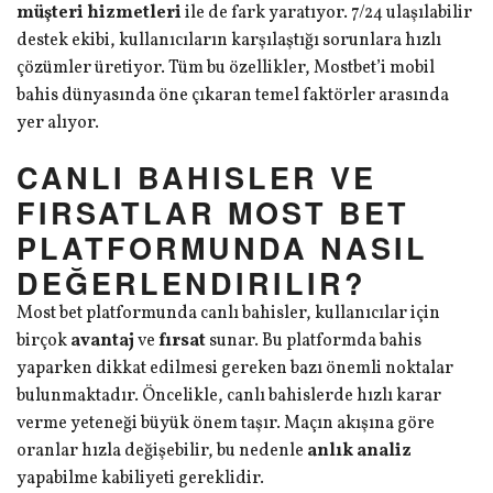
müşteri hizmetleri
ile de fark yaratıyor. 7/24 ulaşılabilir
destek ekibi, kullanıcıların karşılaştığı sorunlara hızlı
çözümler üretiyor. Tüm bu özellikler, Mostbet’i mobil
bahis dünyasında öne çıkaran temel faktörler arasında
yer alıyor.
CANLI BAHISLER VE
FIRSATLAR MOST BET
PLATFORMUNDA NASIL
DEĞERLENDIRILIR?
Most bet platformunda canlı bahisler, kullanıcılar için
birçok
avantaj
ve
fırsat
sunar. Bu platformda bahis
yaparken dikkat edilmesi gereken bazı önemli noktalar
bulunmaktadır. Öncelikle, canlı bahislerde hızlı karar
verme yeteneği büyük önem taşır. Maçın akışına göre
oranlar hızla değişebilir, bu nedenle
anlık analiz
yapabilme kabiliyeti gereklidir.