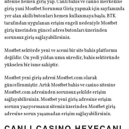
sitesine hemen giriş yap. Canlı bahis ve casino merkezine
giriş yani Mostbet Sorunsuz Giriş yapmak için sayfamızda
yer alan akıllı butonları hemen kullanmaya başla. BTK
tarafından uygulanan erişim engeli nedeniyle Mostbet
giriş üzerinden güncel adres butonları üzerinden
sorunsuz giriş sağlayabilirsiniz.
Mostbet sektörde yeni ve acemi bir site bahis platformu
değildir. On yedi yıldan uzun süredir, bahis sektöründe
yükselen bir isme sahiptir.
Mostbet yeni giriş adresi Mostbet.com olarak
güncellenmiştir. Artık Mostbet bahis ve casino sitesine
Mostbet.com adresinden sorunsuz şekilde erişim
sağlayabilirsiniz. Mostbet yeni giriş adresine erişim
sorunu yaşıyorssanız sitemiz üzerinden Mostbet giriş
adresine sorun yaşamadan erişim sağlayabilirsiniz.
CANLI CASINO HEYECANI