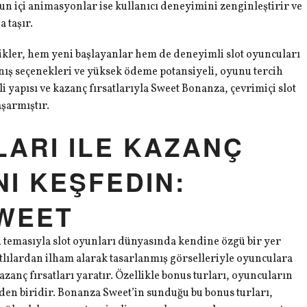
n içi animasyonlar ise kullanıcı deneyimini zenginleştirir ve
 taşır.
kler, hem yeni başlayanlar hem de deneyimli slot oyuncuları
nanış seçenekleri ve yüksek ödeme potansiyeli, oyunu tercih
eli yapısı ve kazanç fırsatlarıyla Sweet Bonanza, çevrimiçi slot
aşarmıştır.
ARI ILE KAZANÇ
NI KEŞFEDIN:
WEET
i
temasıyla slot oyunları dünyasında kendine özgü bir yer
tlılardan ilham alarak tasarlanmış görselleriyle oyunculara
zanç fırsatları yaratır. Özellikle bonus turları, oyuncuların
den biridir. Bonanza Sweet’in sunduğu bu bonus turları,