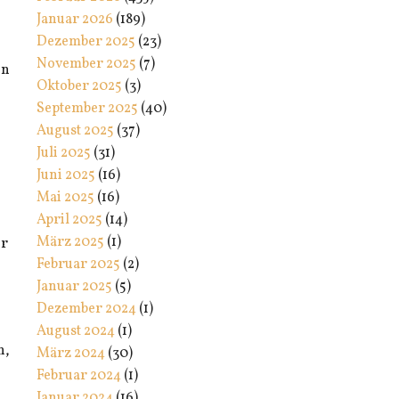
Januar 2026
(189)
Dezember 2025
(23)
November 2025
(7)
in
Oktober 2025
(3)
September 2025
(40)
August 2025
(37)
Juli 2025
(31)
Juni 2025
(16)
Mai 2025
(16)
April 2025
(14)
März 2025
(1)
ir
Februar 2025
(2)
Januar 2025
(5)
Dezember 2024
(1)
August 2024
(1)
n,
März 2024
(30)
Februar 2024
(1)
Januar 2024
(16)