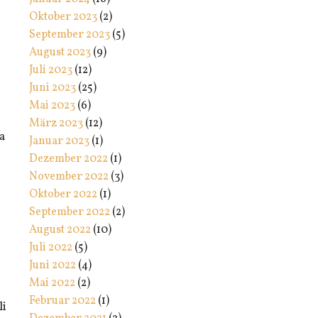
Oktober 2023
(2)
September 2023
(5)
August 2023
(9)
Juli 2023
(12)
Juni 2023
(25)
e
Mai 2023
(6)
März 2023
(12)
a
Januar 2023
(1)
n
Dezember 2022
(1)
November 2022
(3)
Oktober 2022
(1)
September 2022
(2)
August 2022
(10)
Juli 2022
(5)
Juni 2022
(4)
Mai 2022
(2)
Februar 2022
(1)
li