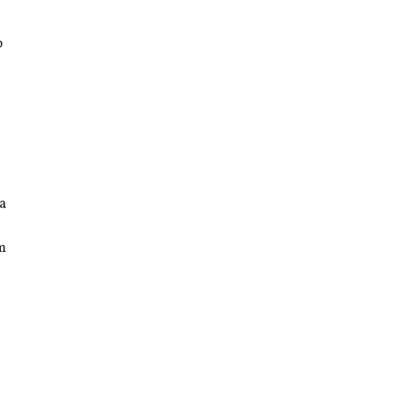
p
a
m