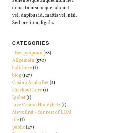
Pellentesque aliquet nibh nec
urna. In nisi neque, aliquet
vel, dapibus id, mattis vel, nisi.
Sed pretium, ligula.
CATEGORIES
! Без рубрики
(28)
Allgemein
(570)
balk here
(1)
blog
(127)
Casino Aruba Bet
(2)
checkout here
(1)
Igobet
(1)
Live Casino Honeybetz
(1)
Mevx first – for rest of LOM
file
(1)
public
(47)