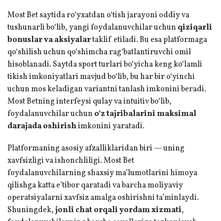
Most Bet saytida ro‘yxatdan o‘tish jarayoni oddiy va
tushunarli bo‘lib, yangi foydalanuvchilar uchun
qiziqarli
bonuslar va aksiyalar
taklif etiladi. Bu esa platformaga
qo‘shilish uchun qo‘shimcha rag‘batlantiruvchi omil
hisoblanadi. Saytda sport turlari bo‘yicha keng ko‘lamli
tikish imkoniyatlari mavjud bo‘lib, bu har bir o‘yinchi
uchun mos keladigan variantni tanlash imkonini beradi.
Most Betning interfeysi qulay va intuitiv bo‘lib,
foydalanuvchilar uchun
o‘z tajribalarini maksimal
darajada oshirish
imkonini yaratadi.
Platformaning asosiy afzalliklaridan biri — uning
xavfsizligi va ishonchliligi. Most Bet
foydalanuvchilarning shaxsiy ma’lumotlarini himoya
qilishga katta e’tibor qaratadi va barcha moliyaviy
operatsiyalarni xavfsiz amalga oshirishni ta’minlaydi.
Shuningdek,
jonli chat orqali yordam xizmati
,