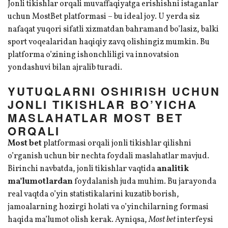
Jonli tikishlar orqali muvaffaqiyatga erishishni istaganlar
uchun MostBet platformasi – bu ideal joy. U yerda siz
nafaqat yuqori sifatli xizmatdan bahramand bo’lasiz, balki
sport voqealaridan haqiqiy zavq olishingiz mumkin. Bu
platforma o’zining ishonchliligi va innovatsion
yondashuvi bilan ajralib turadi.
YUTUQLARNI OSHIRISH UCHUN
JONLI TIKISHLAR BO’YICHA
MASLAHATLAR MOST BET
ORQALI
Most bet
platformasi orqali jonli tikishlar qilishni
o’rganish uchun bir nechta foydali maslahatlar mavjud.
Birinchi navbatda, jonli tikishlar vaqtida
analitik
ma’lumotlardan
foydalanish juda muhim. Bu jarayonda
real vaqtda o’yin statistikalarini kuzatib borish,
jamoalarning hozirgi holati va o’yinchilarning formasi
haqida ma’lumot olish kerak. Ayniqsa,
Most bet
interfeysi