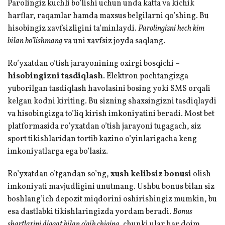
Parolingiz kuchli bo’lishi uchun unda katta va kichik
harflar, raqamlar hamda maxsus belgilarni qo’shing. Bu
hisobingiz xavfsizligini ta’minlaydi.
Parolingizni hech kim
bilan bo’lishmang
va uni xavfsiz joyda saqlang.
Ro’yxatdan o’tish jarayonining oxirgi bosqichi –
hisobingizni tasdiqlash
. Elektron pochtangizga
yuborilgan tasdiqlash havolasini bosing yoki SMS orqali
kelgan kodni kiriting. Bu sizning shaxsingizni tasdiqlaydi
va hisobingizga to’liq kirish imkoniyatini beradi. Most bet
platformasida ro’yxatdan o’tish jarayoni tugagach, siz
sport tikishlaridan tortib kazino o’yinlarigacha keng
imkoniyatlarga ega bo’lasiz.
Ro’yxatdan o’tgandan so’ng,
xush kelibsiz bonusi
olish
imkoniyati mavjudligini unutmang. Ushbu bonus bilan siz
boshlang’ich depozit miqdorini oshirishingiz mumkin, bu
esa dastlabki tikishlaringizda yordam beradi.
Bonus
shartlarini diqqat bilan o’qib chiqing
, chunki ular har doim