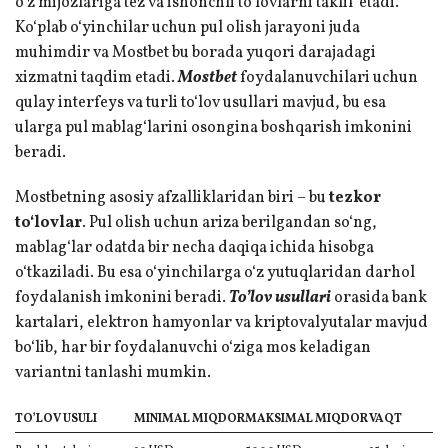
o‘z mijozlariga tez va ishonchli to‘lovlarni taklif etadi.
Ko‘plab o‘yinchilar uchun pul olish jarayoni juda
muhimdir va Mostbet bu borada yuqori darajadagi
xizmatni taqdim etadi.
Mostbet
foydalanuvchilari uchun
qulay interfeys va turli to‘lov usullari mavjud, bu esa
ularga pul mablag‘larini osongina boshqarish imkonini
beradi.
Mostbetning asosiy afzalliklaridan biri – bu
tezkor
to‘lovlar
. Pul olish uchun ariza berilgandan so‘ng,
mablag‘lar odatda bir necha daqiqa ichida hisobga
o‘tkaziladi. Bu esa o‘yinchilarga o‘z yutuqlaridan darhol
foydalanish imkonini beradi.
To’lov usullari
orasida bank
kartalari, elektron hamyonlar va kriptovalyutalar mavjud
bo‘lib, har bir foydalanuvchi o‘ziga mos keladigan
variantni tanlashi mumkin.
TO’LOV USULI
MINIMAL MIQDOR
MAKSIMAL MIQDOR
VAQT