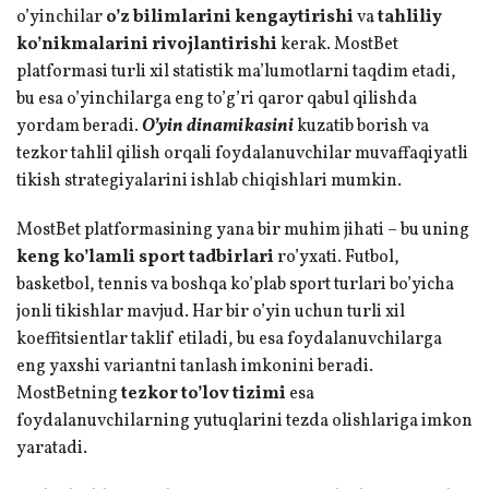
o’yinchilar
o’z bilimlarini kengaytirishi
va
tahliliy
ko’nikmalarini rivojlantirishi
kerak. MostBet
platformasi turli xil statistik ma’lumotlarni taqdim etadi,
bu esa o’yinchilarga eng to’g’ri qaror qabul qilishda
yordam beradi.
O’yin dinamikasini
kuzatib borish va
tezkor tahlil qilish orqali foydalanuvchilar muvaffaqiyatli
tikish strategiyalarini ishlab chiqishlari mumkin.
MostBet platformasining yana bir muhim jihati – bu uning
keng ko’lamli sport tadbirlari
ro’yxati. Futbol,
basketbol, tennis va boshqa ko’plab sport turlari bo’yicha
jonli tikishlar mavjud. Har bir o’yin uchun turli xil
koeffitsientlar taklif etiladi, bu esa foydalanuvchilarga
eng yaxshi variantni tanlash imkonini beradi.
MostBetning
tezkor to’lov tizimi
esa
foydalanuvchilarning yutuqlarini tezda olishlariga imkon
yaratadi.