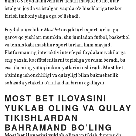
ham iOS foydalanuvchilari uchun mavjud bo‘lib, ular
istalgan joyda va istalgan vaqtda o‘z hisoblariga tezkor
kirish imkoniyatiga ega bo‘lishadi.
Foydalanuvchilar
Most bet
orqali turli sport turlariga
garov qo‘yishlari mumkin, shu jumladan futbol, basketbol
va tennis kabi mashhur sport turlari ham mavjud.
Platformaning interaktiv interfeysi foydalanuvchilarga
eng yaxshi koeffitsientlarni topishga yordam beradi, bu
esa ularning yutuq imkoniyatlarini oshiradi.
Most bet
,
o‘zining ishonchliligi va qulayligi bilan bukmekerlik
sohasida yetakchi o‘rinlardan birini egallaydi.
MOST BET ILOVASINI
YUKLAB OLING VA QULAY
TIKISHLARDAN
BAHRAMAND BO’LING
Most bet ilovasini yuklab oling
va tikish dunyosida