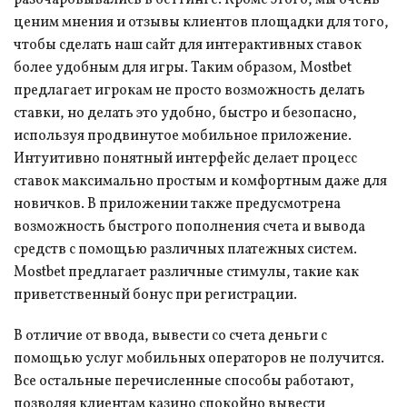
разочаровывались в беттинге. Кроме этого, мы очень
ценим мнения и отзывы клиентов площадки для того,
чтобы сделать наш сайт для интерактивных ставок
более удобным для игры. Таким образом, Mostbet
предлагает игрокам не просто возможность делать
ставки, но делать это удобно, быстро и безопасно,
используя продвинутое мобильное приложение.
Интуитивно понятный интерфейс делает процесс
ставок максимально простым и комфортным даже для
новичков. В приложении также предусмотрена
возможность быстрого пополнения счета и вывода
средств с помощью различных платежных систем.
Mostbet предлагает различные стимулы, такие как
приветственный бонус при регистрации.
В отличие от ввода, вывести со счета деньги с
помощью услуг мобильных операторов не получится.
Все остальные перечисленные способы работают,
позволяя клиентам казино спокойно вывести