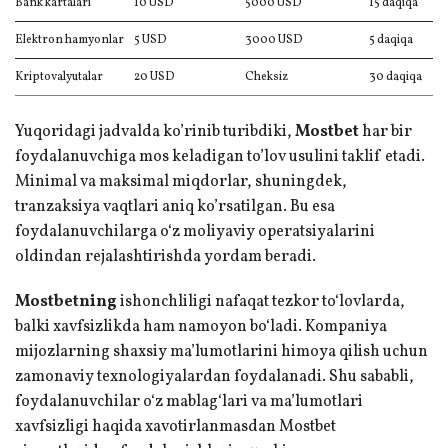
Bank kartalari
10 USD
5000 USD
15 daqiqa
Elektron hamyonlar
5 USD
3000 USD
5 daqiqa
Kriptovalyutalar
20 USD
Cheksiz
30 daqiqa
Yuqoridagi jadvalda ko’rinib turibdiki,
Mostbet
har bir
foydalanuvchiga mos keladigan to’lov usulini taklif etadi.
Minimal va maksimal miqdorlar, shuningdek,
tranzaksiya vaqtlari aniq ko’rsatilgan. Bu esa
foydalanuvchilarga o‘z moliyaviy operatsiyalarini
oldindan rejalashtirishda yordam beradi.
Mostbetning
ishonchliligi nafaqat tezkor to‘lovlarda,
balki xavfsizlikda ham namoyon bo‘ladi. Kompaniya
mijozlarning shaxsiy ma’lumotlarini himoya qilish uchun
zamonaviy texnologiyalardan foydalanadi. Shu sababli,
foydalanuvchilar o‘z mablag‘lari va ma’lumotlari
xavfsizligi haqida xavotirlanmasdan Mostbet