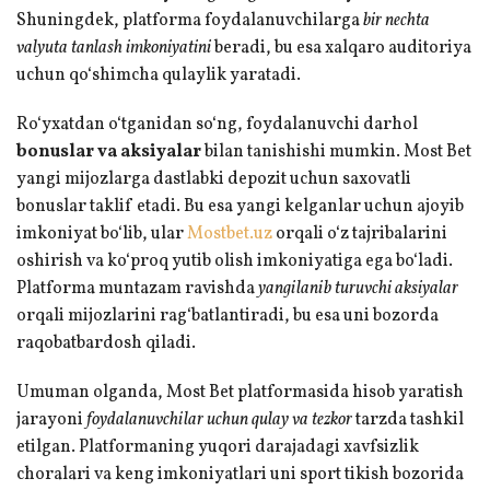
Shuningdek, platforma foydalanuvchilarga
bir nechta
valyuta tanlash imkoniyatini
beradi, bu esa xalqaro auditoriya
uchun qo‘shimcha qulaylik yaratadi.
Ro‘yxatdan o‘tganidan so‘ng, foydalanuvchi darhol
bonuslar va aksiyalar
bilan tanishishi mumkin. Most Bet
yangi mijozlarga dastlabki depozit uchun saxovatli
bonuslar taklif etadi. Bu esa yangi kelganlar uchun ajoyib
imkoniyat bo‘lib, ular
Mostbet.uz
orqali o‘z tajribalarini
oshirish va ko‘proq yutib olish imkoniyatiga ega bo‘ladi.
Platforma muntazam ravishda
yangilanib turuvchi aksiyalar
orqali mijozlarini rag‘batlantiradi, bu esa uni bozorda
raqobatbardosh qiladi.
Umuman olganda, Most Bet platformasida hisob yaratish
jarayoni
foydalanuvchilar uchun qulay va tezkor
tarzda tashkil
etilgan. Platformaning yuqori darajadagi xavfsizlik
choralari va keng imkoniyatlari uni sport tikish bozorida