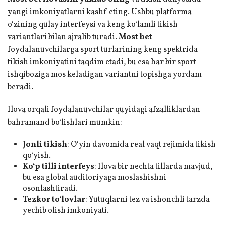
yangi imkoniyatlarni kashf eting. Ushbu platforma
o‘zining qulay interfeysi va keng ko‘lamli tikish
variantlari bilan ajralib turadi.
Most bet
foydalanuvchilarga sport turlarining keng spektrida
tikish imkoniyatini taqdim etadi, bu esa har bir sport
ishqiboziga mos keladigan variantni topishga yordam
beradi.
Ilova orqali foydalanuvchilar quyidagi afzalliklardan
bahramand bo‘lishlari mumkin:
Jonli tikish
: O‘yin davomida real vaqt rejimida tikish
qo‘yish.
Ko‘p tilli interfeys
: Ilova bir nechta tillarda mavjud,
bu esa global auditoriyaga moslashishni
osonlashtiradi.
Tezkor to‘lovlar
: Yutuqlarni tez va ishonchli tarzda
yechib olish imkoniyati.