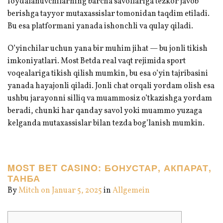
foydalanuvchilarning barcha savollariga tezkor javob
berishga tayyor mutaxassislar tomonidan taqdim etiladi.
Bu esa platformani yanada ishonchli va qulay qiladi.
O’yinchilar uchun yana bir muhim jihat — bu jonli tikish
imkoniyatlari. Most Betda real vaqt rejimida sport
voqealariga tikish qilish mumkin, bu esa o’yin tajribasini
yanada hayajonli qiladi. Jonli chat orqali yordam olish esa
ushbu jarayonni silliq va muammosiz o’tkazishga yordam
beradi, chunki har qanday savol yoki muammo yuzaga
kelganda mutaxassislar bilan tezda bog’lanish mumkin.
MOST BET CASINO: БОНУСТАР, АКПАРАТ,
ТАНБА
By
Mitch
on Januar 5, 2025
in
Allgemein