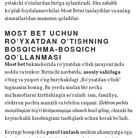
yetakchi o‘rinlardan biriga aylantiradi. Shu sababli
ko’plab foydalanuvchilar Most Betni tanlaydilar va uning
xizmatlaridan mamnun qoladilar.
MOST BET UCHUN
RO’YXATDAN O’TISHNING
BOSQICHMA-BOSQICH
QO’LLANMASI
Most bet
bukmekerida ro’yxatdan o’tish jarayoni juda
sodda va tezkor. Birinchi navbatda,
asosiy sahifaga
o’ting va yuqori o’ng burchakdagi „Ro’yxatdan o’tish“
tugmasini bosing. Bu yerda sizdan bir necha
ma’lumotlarni kiritishingiz so’raladi: ism, familiya,
elektron pochta manzili va telefon raqami.
Elektron pochta
manzilingizni to’g’ri kiritganingizga ishonch hosil qiling
, chunki bu
keyinchalik hisobingizni tasdiqlash uchun kerak bo’ladi.
Keyingi bosqichda
parol tanlash
muhim ahamiyatga ega.