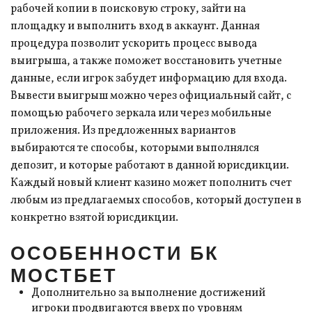
рабочей копии в поисковую строку, зайти на
площадку и выполнить вход в аккаунт. Данная
процедура позволит ускорить процесс вывода
выигрыша, а также поможет восстановить учетные
данные, если игрок забудет информацию для входа.
Вывести выигрыш можно через официальный сайт, с
помощью рабочего зеркала или через мобильные
приложения. Из предложенных вариантов
выбираются те способы, которыми выполнялся
депозит, и которые работают в данной юрисдикции.
Каждый новый клиент казино может пополнить счет
любым из предлагаемых способов, который доступен в
конкретно взятой юрисдикции.
ОСОБЕННОСТИ БК
МОСТБЕТ
Дополнительно за выполнение достижений
игроки продвигаются вверх по уровням