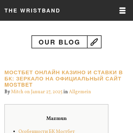
THE WRISTBAND
OUR BLOG
МОСТБЕТ ОНЛАЙН КАЗИНО И СТАВКИ В
БК: ЗЕРКАЛО НА ОФИЦИАЛЬНЫЙ САЙТ
MOSTBET
By
Mitch
on Januar 27, 2025
in
Allgemein
Mazmun
Особенности БК Мостбет