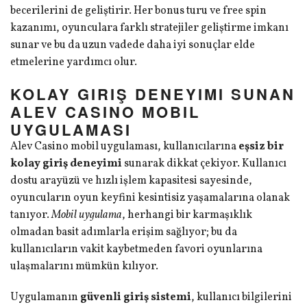
becerilerini de geliştirir. Her bonus turu ve free spin
kazanımı, oyunculara farklı stratejiler geliştirme imkanı
sunar ve bu da uzun vadede daha iyi sonuçlar elde
etmelerine yardımcı olur.
KOLAY GIRIŞ DENEYIMI SUNAN
ALEV CASINO MOBIL
UYGULAMASI
Alev Casino mobil uygulaması, kullanıcılarına
eşsiz bir
kolay giriş deneyimi
sunarak dikkat çekiyor. Kullanıcı
dostu arayüzü ve hızlı işlem kapasitesi sayesinde,
oyuncuların oyun keyfini kesintisiz yaşamalarına olanak
tanıyor.
Mobil uygulama
, herhangi bir karmaşıklık
olmadan basit adımlarla erişim sağlıyor; bu da
kullanıcıların vakit kaybetmeden favori oyunlarına
ulaşmalarını mümkün kılıyor.
Uygulamanın
güvenli giriş sistemi
, kullanıcı bilgilerini