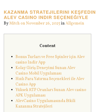
KAZANMA STRATEJILERINI KEŞFEDIN
ALEV CASINO INDIR SEÇENEĞIYLE
By
Mitch
on November 26, 2025
in
Allgemein
Content
Bonus Turları ve Free Spinler için Alev
casino Indir App
Kolay Giriş Deneyimi Sunan Alev
Casino Mobil Uygulaması
Hızlı Para Yatırma Seçenekleri ile Alev
Casino App
Yüksek RTP Oranları Sunan Alev casino
APK Uygulaması
AlevCasino Uygulamasında Etkili
Kazanma Stratejileri