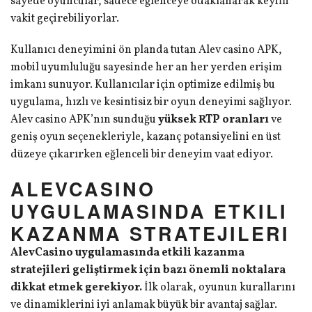
sayede oyuncular, sadece eğlenceye odaklanarak keyifli
vakit geçirebiliyorlar.
Kullanıcı deneyimini ön planda tutan Alev casino APK,
mobil uyumluluğu sayesinde her an her yerden erişim
imkanı sunuyor. Kullanıcılar için optimize edilmiş bu
uygulama, hızlı ve kesintisiz bir oyun deneyimi sağlıyor.
Alev casino APK’nın sunduğu
yüksek RTP oranları
ve
geniş oyun seçenekleriyle, kazanç potansiyelini en üst
düzeye çıkarırken eğlenceli bir deneyim vaat ediyor.
ALEVCASINO
UYGULAMASINDA ETKILI
KAZANMA STRATEJILERI
AlevCasino uygulamasında etkili kazanma
stratejileri geliştirmek için bazı önemli noktalara
dikkat etmek gerekiyor.
İlk olarak, oyunun kurallarını
ve dinamiklerini iyi anlamak büyük bir avantaj sağlar.