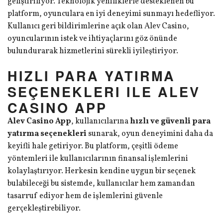
geliştiriliyor. Teknolojik yeniliklerle desteklenen bu
platform, oyunculara en iyi deneyimi sunmayı hedefliyor.
Kullanıcı geri bildirimlerine açık olan Alev Casino,
oyuncularının istek ve ihtiyaçlarını göz önünde
bulundurarak hizmetlerini sürekli iyileştiriyor.
HIZLI PARA YATIRMA
SEÇENEKLERI ILE ALEV
CASINO APP
Alev Casino App
, kullanıcılarına
hızlı ve güvenli para
yatırma seçenekleri
sunarak, oyun deneyimini daha da
keyifli hale getiriyor. Bu platform, çeşitli ödeme
yöntemleri ile kullanıcılarının finansal işlemlerini
kolaylaştırıyor. Herkesin kendine uygun bir seçenek
bulabileceği bu sistemde, kullanıcılar hem zamandan
tasarruf ediyor hem de işlemlerini güvenle
gerçekleştirebiliyor.