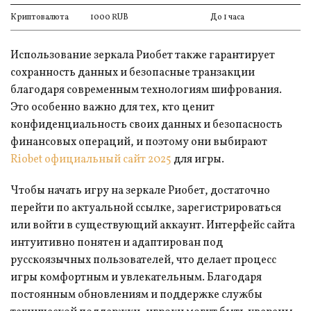
Криптовалюта
1000 RUB
До 1 часа
Использование зеркала Риобет также гарантирует
сохранность данных и безопасные транзакции
благодаря современным технологиям шифрования.
Это особенно важно для тех, кто ценит
конфиденциальность своих данных и безопасность
финансовых операций, и поэтому они выбирают
Riobet официальный сайт 2025
для игры.
Чтобы начать игру на зеркале Риобет, достаточно
перейти по актуальной ссылке, зарегистрироваться
или войти в существующий аккаунт. Интерфейс сайта
интуитивно понятен и адаптирован под
русскоязычных пользователей, что делает процесс
игры комфортным и увлекательным. Благодаря
постоянным обновлениям и поддержке службы