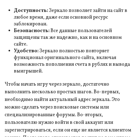
Доступность:
Зеркало позволяет зайти на сайт в
любое время, даже если основной ресурс
заблокирован.
Безопасность:
Все данные пользователей
защищены так же надежно, как и на основном
сайте.
Удобство:
Зеркало полностью повторяет
функционал оригинального сайта, включая
возможность пополнения счета в рублях и вывода
выигрышей.
Чтобы начать игру через зеркало, достаточно
выполнить несколько простых шагов. Во-первых,
необходимо найти актуальный адрес зеркала. Это
можно сделать через поисковые системы или
специализированные форумы. Во-вторых,
пользователю нужно войти в свой аккаунт или
зарегистрироваться, если он еще не является клиентом