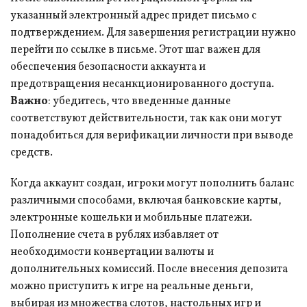
указанный электронный адрес придет письмо с
подтверждением. Для завершения регистрации нужно
перейти по ссылке в письме. Этот шаг важен для
обеспечения безопасности аккаунта и
предотвращения несанкционированного доступа.
Важно
: убедитесь, что введенные данные
соответствуют действительности, так как они могут
понадобиться для верификации личности при выводе
средств.
Когда аккаунт создан, игроки могут пополнить баланс
различными способами, включая банковские карты,
электронные кошельки и мобильные платежи.
Пополнение счета в рублях избавляет от
необходимости конвертации валюты и
дополнительных комиссий. После внесения депозита
можно приступить к игре на реальные деньги,
выбирая из множества слотов, настольных игр и