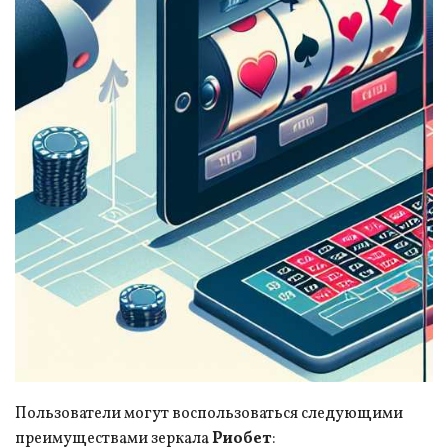
Пользователи могут воспользоваться следующими
преимуществами зеркала
Риобет
: