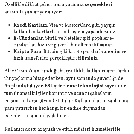
Özellikle dikkat çeken
para yatırma seçenekleri
arasında şunlar yer alıyor:
Kredi Kartları
: Visa ve MasterCard gibi yaygın
kullanılan kartlarla anında işlem yapabilirsiniz.
E-Cüzdanlar
: Skrill ve Neteller gibi popüler e-
cüzdanlar, hızlı ve güvenli bir alternatif sunar.
Kripto Para
: Bitcoin gibi kripto paralarla anonim ve
hızlı transferler gerçekleştirebilirsiniz.
Alev Casino’nun sunduğu bu çeşitlilik, kullanıcıların farklı
ihtiyaçlarına hitap ederken, aynı zamanda güvenliği de
ön planda tutuyor.
SSL şifreleme teknolojisi
sayesinde
tüm finansal bilgiler korunur ve üçüncü şahısların
erişimine karşı güvende tutulur. Kullanıcılar, hesaplarına
para yatırırken herhangi bir endişe duymadan
işlemlerini tamamlayabilirler.
Kullanıcı dostu arayüzü ve etkili müşteri hizmetleri ile