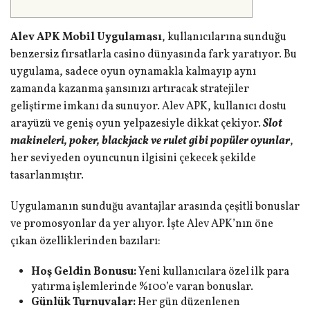
Alev APK Mobil Uygulaması
, kullanıcılarına sunduğu
benzersiz fırsatlarla casino dünyasında fark yaratıyor. Bu
uygulama, sadece oyun oynamakla kalmayıp aynı
zamanda kazanma şansınızı artıracak stratejiler
geliştirme imkanı da sunuyor. Alev APK, kullanıcı dostu
arayüzü ve geniş oyun yelpazesiyle dikkat çekiyor.
Slot
makineleri, poker, blackjack ve rulet gibi popüler oyunlar
,
her seviyeden oyuncunun ilgisini çekecek şekilde
tasarlanmıştır.
Uygulamanın sunduğu avantajlar arasında çeşitli bonuslar
ve promosyonlar da yer alıyor. İşte Alev APK’nın öne
çıkan özelliklerinden bazıları:
Hoş Geldin Bonusu:
Yeni kullanıcılara özel ilk para
yatırma işlemlerinde %100’e varan bonuslar.
Günlük Turnuvalar:
Her gün düzenlenen