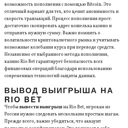
возможность пополнения с помощью Bitcoin. Это
отличный вариант для тех, кто ценит анонимность и
скорость транзакций. Процесс пополнения прост:
достаточно скопировать адрес кошелька казино и
отправить нужную сумму. Важно помнить о
волатильности криптовалютного рынка и учитывать
возможные колебания курса при переводе средств.
Независимо от выбранного метода пополнения,
казино Rio Bet гарантирует безопасность всех
финансовых операций благодаря использованию
современных технологий защиты данных.
ВЫВОД ВЫИГРЫША НА
RIO BET
Чтобы
вывести выигрыш
на Rio Bet, игрокам из
России нужно следовать нескольким простым шагам.
Прежде всего, важно убедиться, что аккаунт