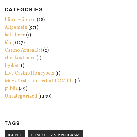
CATEGORIES
! Без рубрики
(28)
Allgemein
(571)
balk here
(1)
blog
(127)
Casino Aruba Bet
(2)
checkout here
(1)
Igobet
(1)
Live Casino Honeybetz
(1)
Mevx first – for rest of LOM file
(1)
public
(49)
Uncategorized
(1.139)
TAGS
IGOBET
HONEYBETZ VIP PROGRAM