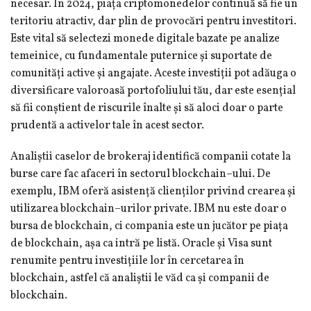
necesar. În 2024, piața criptomonedelor continuă să fie un
teritoriu atractiv, dar plin de provocări pentru investitori.
Este vital să selectezi monede digitale bazate pe analize
temeinice, cu fundamentale puternice și suportate de
comunități active și angajate. Aceste investiții pot adăuga o
diversificare valoroasă portofoliului tău, dar este esențial
să fii conștient de riscurile înalte și să aloci doar o parte
prudentă a activelor tale în acest sector.
Analiștii caselor de brokeraj identifică companii cotate la
burse care fac afaceri în sectorul blockchain–ului. De
exemplu, IBM oferă asistență clienților privind crearea și
utilizarea blockchain–urilor private. IBM nu este doar o
bursa de blockchain, ci compania este un jucător pe piața
de blockchain, așa ca intră pe listă. Oracle și Visa sunt
renumite pentru investițiile lor în cercetarea în
blockchain, astfel că analiștii le văd ca și companii de
blockchain.