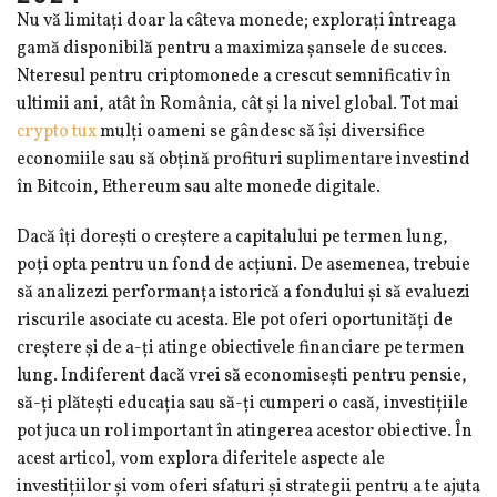
Nu vă limitați doar la câteva monede; explorați întreaga
gamă disponibilă pentru a maximiza șansele de succes.
Nteresul pentru criptomonede a crescut semnificativ în
ultimii ani, atât în România, cât și la nivel global. Tot mai
crypto tux
mulți oameni se gândesc să își diversifice
economiile sau să obțină profituri suplimentare investind
în Bitcoin, Ethereum sau alte monede digitale.
Dacă îți dorești o creștere a capitalului pe termen lung,
poți opta pentru un fond de acțiuni. De asemenea, trebuie
să analizezi performanța istorică a fondului și să evaluezi
riscurile asociate cu acesta. Ele pot oferi oportunități de
creștere și de a-ți atinge obiectivele financiare pe termen
lung. Indiferent dacă vrei să economisești pentru pensie,
să-ți plătești educația sau să-ți cumperi o casă, investițiile
pot juca un rol important în atingerea acestor obiective. În
acest articol, vom explora diferitele aspecte ale
investițiilor și vom oferi sfaturi și strategii pentru a te ajuta