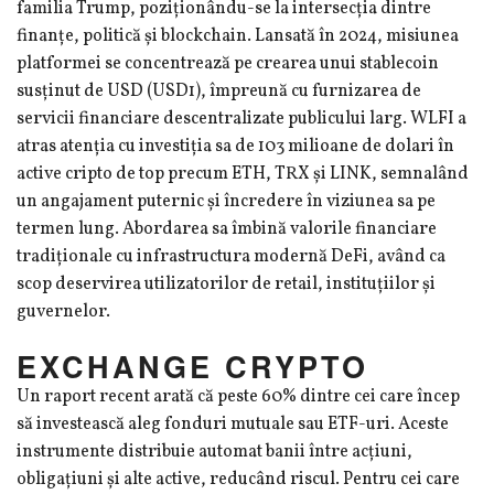
familia Trump, poziționându-se la intersecția dintre
finanțe, politică și blockchain. Lansată în 2024, misiunea
platformei se concentrează pe crearea unui stablecoin
susținut de USD (USD1), împreună cu furnizarea de
servicii financiare descentralizate publicului larg. WLFI a
atras atenția cu investiția sa de 103 milioane de dolari în
active cripto de top precum ETH, TRX și LINK, semnalând
un angajament puternic și încredere în viziunea sa pe
termen lung. Abordarea sa îmbină valorile financiare
tradiționale cu infrastructura modernă DeFi, având ca
scop deservirea utilizatorilor de retail, instituțiilor și
guvernelor.
EXCHANGE CRYPTO
Un raport recent arată că peste 60% dintre cei care încep
să investească aleg fonduri mutuale sau ETF-uri. Aceste
instrumente distribuie automat banii între acțiuni,
obligațiuni și alte active, reducând riscul. Pentru cei care