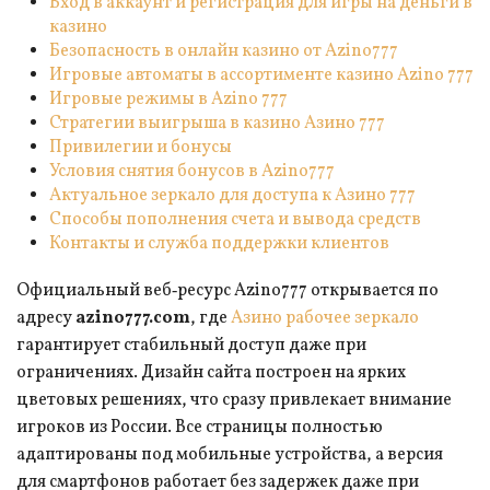
Вход в аккаунт и регистрация для игры на деньги в
казино
Безопасность в онлайн казино от Azino777
Игровые автоматы в ассортименте казино Azino 777
Игровые режимы в Azino 777
Стратегии выигрыша в казино Азино 777
Привилегии и бонусы
Условия снятия бонусов в Azino777
Актуальное зеркало для доступа к Азино 777
Способы пополнения счета и вывода средств
Контакты и служба поддержки клиентов
Официальный веб‑ресурс Azino777 открывается по
адресу
azino777.com
, где
Азино рабочее зеркало
гарантирует стабильный доступ даже при
ограничениях. Дизайн сайта построен на ярких
цветовых решениях, что сразу привлекает внимание
игроков из России. Все страницы полностью
адаптированы под мобильные устройства, а версия
для смартфонов работает без задержек даже при