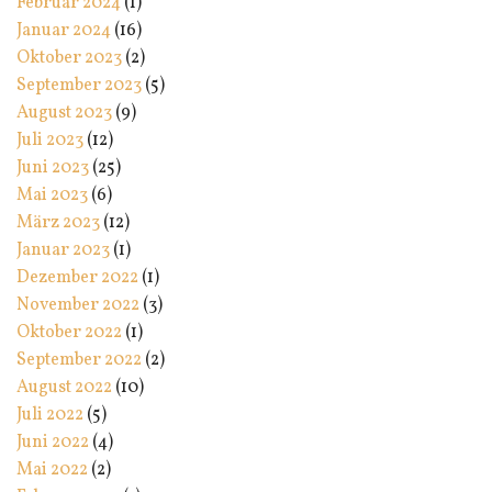
Februar 2024
(1)
Januar 2024
(16)
Oktober 2023
(2)
September 2023
(5)
August 2023
(9)
Juli 2023
(12)
Juni 2023
(25)
Mai 2023
(6)
März 2023
(12)
Januar 2023
(1)
Dezember 2022
(1)
November 2022
(3)
Oktober 2022
(1)
September 2022
(2)
August 2022
(10)
Juli 2022
(5)
Juni 2022
(4)
Mai 2022
(2)