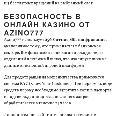
и 5 бесплатных вращений на выбранный слот.
БЕЗОПАСНОСТЬ В
ОНЛАЙН КАЗИНО ОТ
AZINO777
Azino777 использует
256‑битное SSL‑шифрование
,
аналогичное тому, что применяется в банковском
секторе. Все финансовые операции проходят через
отдельный платёжный шлюз, что изолирует личные
данные от основной игровой платформы.
Для предотвращения мошенничества применяется
система
KYC
(Know Your Customer). При первом выводе
средств игроку необходимо загрузить копию паспорта
и подтверждение адреса, после чего запрос
обрабатывается в течение 24 часов.
Дополнительно, сайт интегрирован с сервисом