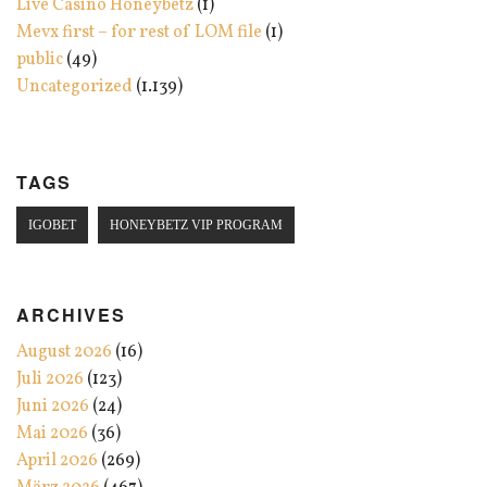
Live Casino Honeybetz
(1)
Mevx first – for rest of LOM file
(1)
public
(49)
Uncategorized
(1.139)
TAGS
IGOBET
HONEYBETZ VIP PROGRAM
ARCHIVES
August 2026
(16)
Juli 2026
(123)
Juni 2026
(24)
Mai 2026
(36)
April 2026
(269)