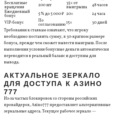
Бесплатные
35× от
200 шт
48 часов
вращения
выигрыша
Ежедневный
5 % до 5 000 ₽
20×
24 часа
бонус
По
VIP‑бонус
15×
30 дней
согласованию
Требования к ставкам означают, что игроку
необходимо поставить сумму, в 30‑кратном размере
бонуса, прежде чем сможет вывести выигрыш. После
выполнения условия бонусные деньги автоматически
переводятся в реальный баланс и доступны для
вывода.
АКТУАЛЬНОЕ ЗЕРКАЛО
ДЛЯ ДОСТУПА К АЗИНО
777
Из‑за частых блокировок со стороны российских
провайдеров, Azino777 предоставляет альтернативные
зеркальные адреса. Текущее рабочее зеркало —