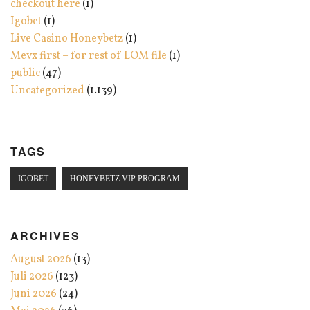
checkout here
(1)
Igobet
(1)
Live Casino Honeybetz
(1)
Mevx first – for rest of LOM file
(1)
public
(47)
Uncategorized
(1.139)
TAGS
IGOBET
HONEYBETZ VIP PROGRAM
ARCHIVES
August 2026
(13)
Juli 2026
(123)
Juni 2026
(24)