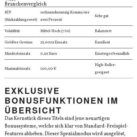
Branchenvergleich
RTP
sechsundneunzig Komma vier
Sehr gut
(Rückzahlungswert)
zwei Prozent
Volatilität
Mittel-Hoch (7/10)
Balanciert
Größter Gewinn
25.000x Einsatz
Exzellent
Mindesteinsatz
0,20 Euro
Einsteigerfreundlich
High-Roller-
Maximaleinsatz
100,00 €
geeignet
EXKLUSIVE
BONUSFUNKTIONEN IM
ÜBERSICHT
Das Kernstück dieses Titels sind jene neuartigen
Bonussysteme, welche sich klar von Standard-Freispiel-
Features abheben. Dieser Spezialmodus wird ausgelöst,