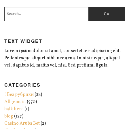
TEXT WIDGET
Lorem ipsum dolor sit amet, consectetuer adipiscing elit.
Pellentesque aliquet nibh nec urna. In nisi neque, aliquet
vel, dapibus id, mattis vel, nisi. Sed pretium, ligula.
CATEGORIES
! Без рубрики
(28)
Allgemein
(570)
balk here
(1)
blog
(127)
Casino Aruba Bet
(2)