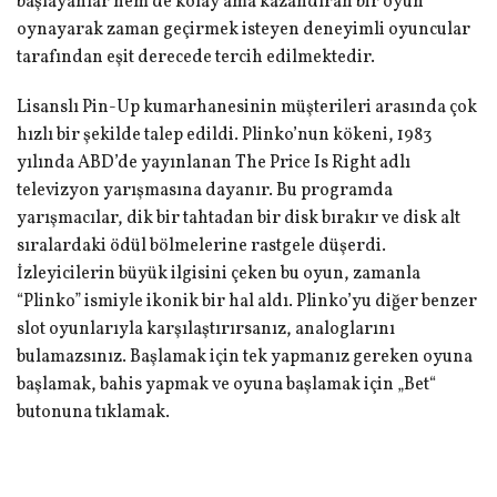
başlayanlar hem de kolay ama kazandıran bir oyun
oynayarak zaman geçirmek isteyen deneyimli oyuncular
tarafından eşit derecede tercih edilmektedir.
Lisanslı Pin-Up kumarhanesinin müşterileri arasında çok
hızlı bir şekilde talep edildi. Plinko’nun kökeni, 1983
yılında ABD’de yayınlanan The Price Is Right adlı
televizyon yarışmasına dayanır. Bu programda
yarışmacılar, dik bir tahtadan bir disk bırakır ve disk alt
sıralardaki ödül bölmelerine rastgele düşerdi.
İzleyicilerin büyük ilgisini çeken bu oyun, zamanla
“Plinko” ismiyle ikonik bir hal aldı. Plinko’yu diğer benzer
slot oyunlarıyla karşılaştırırsanız, analoglarını
bulamazsınız. Başlamak için tek yapmanız gereken oyuna
başlamak, bahis yapmak ve oyuna başlamak için „Bet“
butonuna tıklamak.