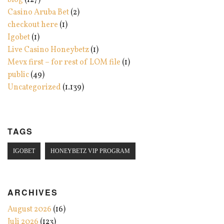
blog
(127)
Casino Aruba Bet
(2)
checkout here
(1)
Igobet
(1)
Live Casino Honeybetz
(1)
Mevx first – for rest of LOM file
(1)
public
(49)
Uncategorized
(1.139)
TAGS
IGOBET
HONEYBETZ VIP PROGRAM
ARCHIVES
August 2026
(16)
Juli 2026
(123)