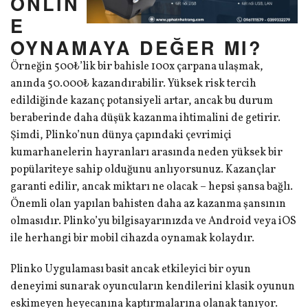
ONLIN
E
OYNAMAYA DEĞER MI?
Örneğin 500₺’lik bir bahisle 100x çarpana ulaşmak,
anında 50.000₺ kazandırabilir. Yüksek risk tercih
edildiğinde kazanç potansiyeli artar, ancak bu durum
beraberinde daha düşük kazanma ihtimalini de getirir.
Şimdi, Plinko’nun dünya çapındaki çevrimiçi
kumarhanelerin hayranları arasında neden yüksek bir
popülariteye sahip olduğunu anlıyorsunuz. Kazançlar
garanti edilir, ancak miktarı ne olacak – hepsi şansa bağlı.
Önemli olan yapılan bahisten daha az kazanma şansının
olmasıdır. Plinko’yu bilgisayarınızda ve Android veya iOS
ile herhangi bir mobil cihazda oynamak kolaydır.
Plinko Uygulaması basit ancak etkileyici bir oyun
deneyimi sunarak oyuncuların kendilerini klasik oyunun
eskimeyen heyecanına kaptırmalarına olanak tanıyor.