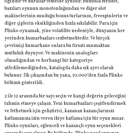
ilgilidir ve kurallar temelde aynıdır. Bununla birlikte,
bazıları oyunun monotonluğundan ve diğer slot
makinelerinin sunduğu bonus turlarının, freespinlerin ve
diğer çiplerin eksikliğinden hızla sıkılabilir. Para için
Plinko oynamak, yine volatilite nedeniyle, dünyanın her
yerinden kumarbazları cezbetmektedir. Ve birçok
çevrimiçi kumarhane onlara bu fırsatı sunmaktan
mutluluk duyuyor. Ve makinenin analogları
olmadığından ve herhangi bir kategoriye
atfedilemediğinden, katalogda daha sık ayrı olarak
bulunur. İlk çıkışından bu yana, 10.000’den fazla Plinko
bölümü gösterildi.
2 ile 12 arasında bir sayı seçin ve hangi değerin geleceğini
tahmin etmeye çalışın. Yeni kumarbazları çeşitlendirmek
ve fethetmek için geliştirici, kazanan kazançlarınızı
katlamanıza izin veren ikiye katlama için bir oyun sunar.
Plinko oyunları, eğlenceli ve kazançlı oyun seçenekleri