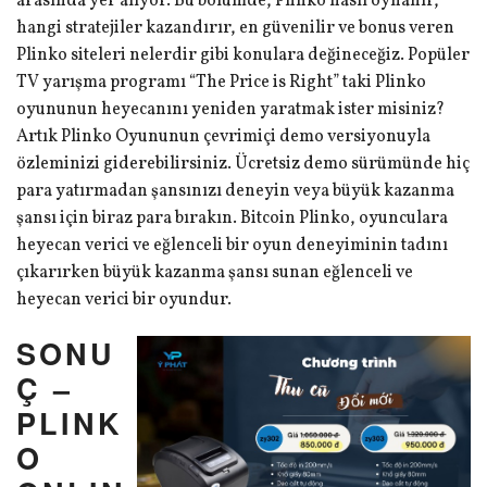
arasında yer alıyor. Bu bölümde, Plinko nasıl oynanır,
hangi stratejiler kazandırır, en güvenilir ve bonus veren
Plinko siteleri nelerdir gibi konulara değineceğiz. Popüler
TV yarışma programı “The Price is Right” taki Plinko
oyununun heyecanını yeniden yaratmak ister misiniz?
Artık Plinko Oyununun çevrimiçi demo versiyonuyla
özleminizi giderebilirsiniz. Ücretsiz demo sürümünde hiç
para yatırmadan şansınızı deneyin veya büyük kazanma
şansı için biraz para bırakın. Bitcoin Plinko, oyunculara
heyecan verici ve eğlenceli bir oyun deneyiminin tadını
çıkarırken büyük kazanma şansı sunan eğlenceli ve
heyecan verici bir oyundur.
SONU
Ç –
PLINK
O