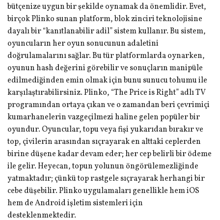
bütçenize uygun bir şekilde oynamak da önemlidir. Evet,
birçok Plinko sunan platform, blok zinciri teknolojisine
dayalı bir “kanıtlanabilir adil” sistem kullanır. Bu sistem,
oyuncuların her oyun sonucunun adaletini
doğrulamalarını sağlar. Bu tür platformlarda oynarken,
oyunun hash değerini görebilir ve sonuçların manipüle
edilmediğinden emin olmak için bunu sunucu tohumu ile
karşılaştırabilirsiniz. Plinko, “The Price is Right” adlı TV
programından ortaya çıkan ve o zamandan beri çevrimiçi
kumarhanelerin vazgeçilmezi haline gelen popüler bir
oyundur. Oyuncular, topu veya fişi yukarıdan bırakır ve
top, çivilerin arasından sıçrayarak en alttaki ceplerden
birine düşene kadar devam eder; her cep belirli bir ödeme
ile gelir. Heyecan, topun yolunun öngörülemezliğinde
yatmaktadır; çünkü top rastgele sıçrayarak herhangi bir
cebe düşebilir. Plinko uygulamaları genellikle hem iOS
hem de Android işletim sistemleri için
desteklenmektedir.